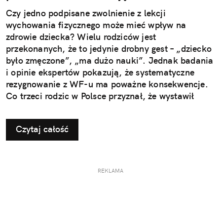
Czy jedno podpisane zwolnienie z lekcji
wychowania fizycznego może mieć wpływ na
zdrowie dziecka? Wielu rodziców jest
przekonanych, że to jedynie drobny gest – „dziecko
było zmęczone”, „ma dużo nauki”. Jednak badania
i opinie ekspertów pokazują, że systematyczne
rezygnowanie z WF-u ma poważne konsekwencje.
Co trzeci rodzic w Polsce przyznał, że wystawił
dziecku nieuzasadnione zwolnienie z zajęć
ruchowych. Ta pozornie niewinna decyzja w
Czytaj całość
dłuższej perspektywie odbiera najmłodszym szansę
na prawidłowy rozwój i budowanie odporności, a
także sprzyja powstawaniu problemów, które
ujawniają się dopiero w dorosłym życiu.
REKLAMA