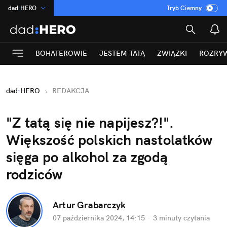
dad
:
HERO
Tryb Ciemny
na
:
Temat
INN
:
Poland
BOHATEROWIE
JESTEM TATĄ
ZWIĄZKI
ROZRY
ASZ
:
dziennik
mama
:
DU
dad
:
HERO
REDAKCJA
Rozrywka
"Z tatą się nie napijesz?!". 
Większość polskich nastolatków 
sięga po alkohol za zgodą 
rodziców
Artur Grabarczyk
07 października 2024, 14:15
·
3 minuty
 czytania