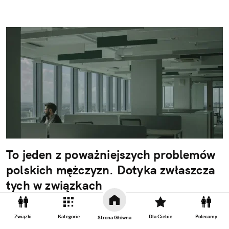
To jeden z poważniejszych problemów
polskich mężczyzn. Dotyka zwłaszcza
tych w związkach
Nie widać tego na ulicach i w tętniących życiem
knajpkach. Nie widać też w social mediach, gdzie
Związki
Kategorie
Dla Ciebie
Polecamy
Strona Główna