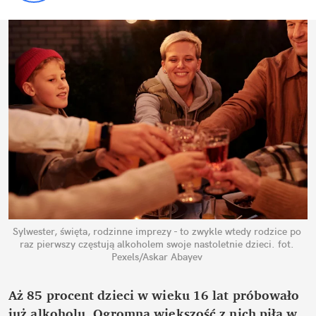
Sylwester, święta, rodzinne imprezy - to zwykle wtedy rodzice po 
raz pierwszy częstują alkoholem swoje nastoletnie dzieci.
fot. 
Pexels/Askar Abayev
Aż 85 procent dzieci w wieku 16 lat próbowało 
już alkoholu. Ogromna większość z nich piła w 