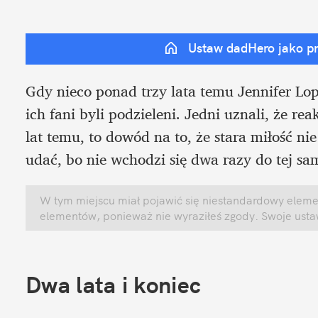
Ustaw dadHero jako p
Gdy nieco ponad trzy lata temu Jennifer Lope
ich fani byli podzieleni. Jedni uznali, że re
lat temu, to dowód na to, że stara miłość nie 
udać, bo nie wchodzi się dwa razy do tej sam
W tym miejscu miał pojawić się niestandardowy element
elementów, ponieważ nie wyraziłeś zgody. Swoje ust
Dwa lata i koniec