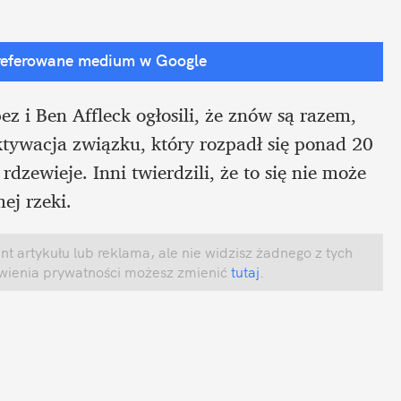
referowane medium w Google
z i Ben Affleck ogłosili, że znów są razem, 
aktywacja związku, który rozpadł się ponad 20 
rdzewieje. Inni twierdzili, że to się nie może 
ej rzeki.
 artykułu lub reklama, ale nie widzisz żadnego z tych 
awienia prywatności możesz zmienić
 tutaj
.