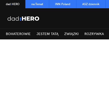
dad
:
HERO
na
:
Temat
INN
:
Poland
ASZ
:
dziennik
BOHATEROWIE
JESTEM TATĄ
ZWIĄZKI
ROZRYWKA