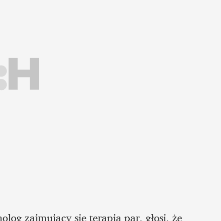
og zajmujący się terapią par, głosi, że 