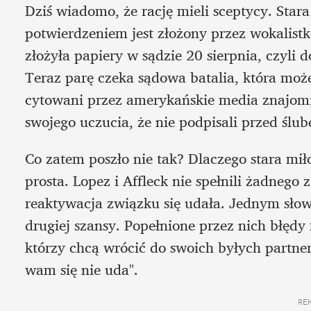
Dziś wiadomo, że rację mieli sceptycy. Stara
potwierdzeniem jest złożony przez wokalist
złożyła papiery w sądzie 20 sierpnia, czyli 
Teraz parę czeka sądowa batalia, która moż
cytowani przez amerykańskie media znajomi p
swojego uczucia, że nie podpisali przed ślub
Co zatem poszło nie tak? Dlaczego stara mił
prosta. Lopez i Affleck nie spełnili żadnego 
reaktywacja związku się udała. Jednym słowe
drugiej szansy. Popełnione przez nich błęd
którzy chcą wrócić do swoich byłych partneró
wam się nie uda".
RE