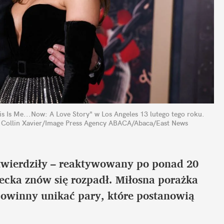
is Is Me...Now: A Love Story" w Los Angeles 13 lutego tego roku. 
. Collin Xavier/Image Press Agency ABACA/Abaca/East News
otwierdziły – reaktywowany po ponad 20 
lecka znów się rozpadł. Miłosna porażka 
powinny unikać pary, które postanowią 