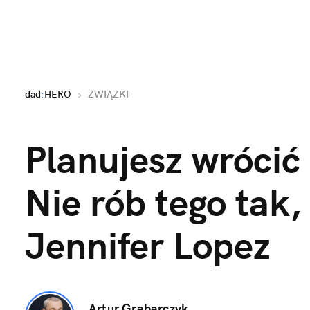
dad
:
HERO
ZWIĄZKI
Planujesz wrócić 
Nie rób tego tak, 
Jennifer Lopez
Artur Grabarczyk