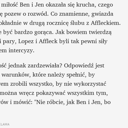
 miłość Ben i Jen okazała się krucha, czego 
kę pozew o rozwód. Co znamienne, gwiazda 
dokładnie w drugą rocznicę ślubu z Affleckiem. 
e być bardzo gorąca. Jak bowiem twierdzą 
ary, Lopez i Affleck byli tak pewni siły 
em intercyzy.
ość jednak zardzewiała? Odpowiedź jest 
z warunków, które należy spełnić, by 
m zrobili wszystko, by nie wykorzystać 
y można wręcz pokazywać wszystkim tym, 
w i mówić: "Nie róbcie, jak Ben i Jen, bo 
KLAMA 