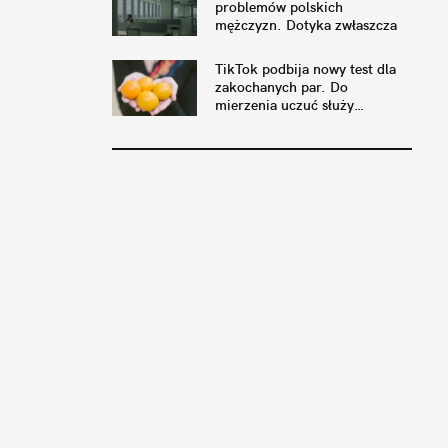
problemów polskich
mężczyzn. Dotyka zwłaszcza
tych w związkach
TikTok podbija nowy test dla
zakochanych par. Do
mierzenia uczuć służy…
pomarańcza