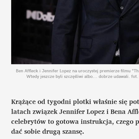
Ben Affleck i Jennifer Lopez na uroczystej premierze filmu "Th
Wtedy jeszcze byli szczęśliwi albo... dobrze udawali.
fot
Krążące od tygodni plotki właśnie się p
latach związek Jennifer Lopez i Bena Aff
celebrytów to gotowa instrukcja, czego 
dać sobie drugą szansę.