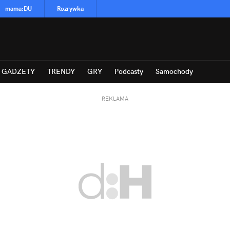
mama
:
DU
Rozrywka
GADŻETY
TRENDY
GRY
Podcasty
Samochody
REKLAMA