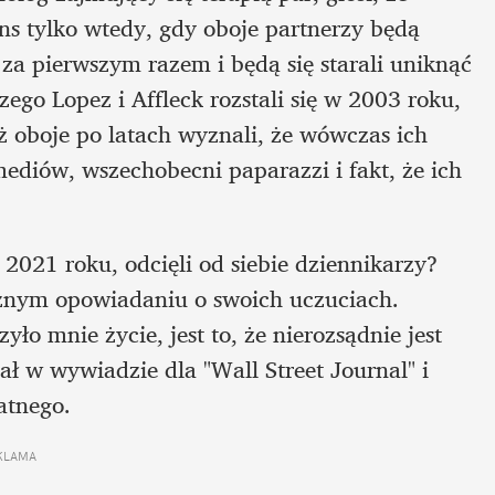
ns tylko wtedy, gdy oboje partnerzy będą 
za pierwszym razem i będą się starali uniknąć 
o Lopez i Affleck rozstali się w 2003 roku, 
óż oboje po latach wyznali, że wówczas ich 
diów, wszechobecni paparazzi i fakt, że ich 
2021 roku, odcięli od siebie dziennikarzy? 
cznym opowiadaniu o swoich uczuciach. 
yło mnie życie, jest to, że nierozsądnie jest 
ał w wywiadzie dla "Wall Street Journal" i 
tnego. 
KLAMA 