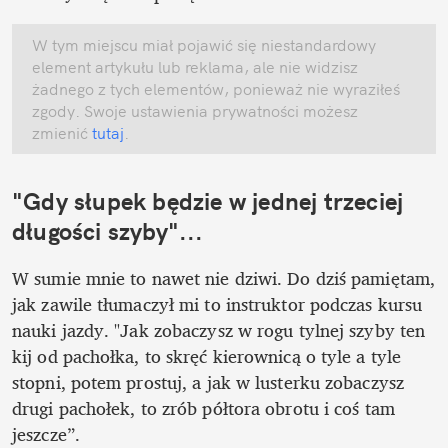
W tym miejscu miał pojawić się niestandardowy 
element artykułu lub reklama, ale nie widzisz 
żadnego z tych elementów, ponieważ nie wyraziłeś 
zgody. Swoje ustawienia prywatności możesz 
zmienić
 tutaj
.
"Gdy słupek będzie w jednej trzeciej 
długości szyby"...
W sumie mnie to nawet nie dziwi. Do dziś pamiętam, 
jak zawile tłumaczył mi to instruktor podczas kursu 
nauki jazdy. "Jak zobaczysz w rogu tylnej szyby ten 
kij od pachołka, to skręć kierownicą o tyle a tyle 
stopni, potem prostuj, a jak w lusterku zobaczysz 
drugi pachołek, to zrób półtora obrotu i coś tam 
jeszcze”. 