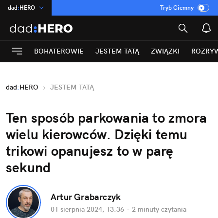
dad
:
HERO
Tryb Ciemny
na
:
Temat
INN
:
Poland
BOHATEROWIE
JESTEM TATĄ
ZWIĄZKI
ROZRY
ASZ
:
dziennik
mama
:
DU
dad
:
HERO
JESTEM TATĄ
Rozrywka
Ten sposób parkowania to zmora 
wielu kierowców. Dzięki temu 
trikowi opanujesz to w parę 
sekund
Artur Grabarczyk
01 sierpnia 2024, 13:36
·
2 minuty
 czytania