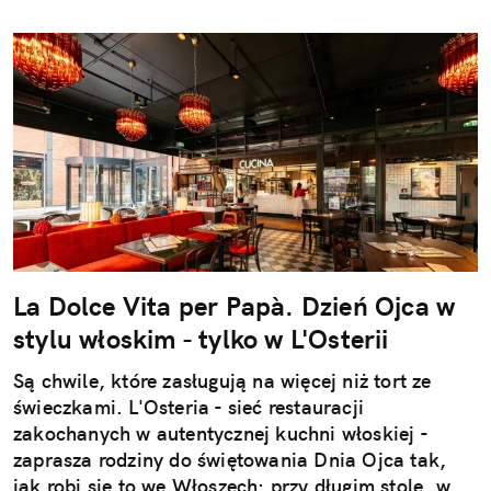
La Dolce Vita per Papà. Dzień Ojca w
stylu włoskim - tylko w L'Osterii
Są chwile, które zasługują na więcej niż tort ze
świeczkami. L'Osteria - sieć restauracji
zakochanych w autentycznej kuchni włoskiej -
zaprasza rodziny do świętowania Dnia Ojca tak,
jak robi się to we Włoszech: przy długim stole, w