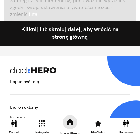
żadnego z tych elementów, ponieważ nie wyraziłeś
zgody. Swoje ustawienia prywatności możesz
zmienić
tutaj
.
Kliknij lub skroluj dalej, aby wrócić na
stronę główną
Fajnie być tatą
Biuro reklamy
Kariera
Skład redakcji
Związki
Kategorie
Dla Ciebie
Polecamy
Strona Główna
Kontakt