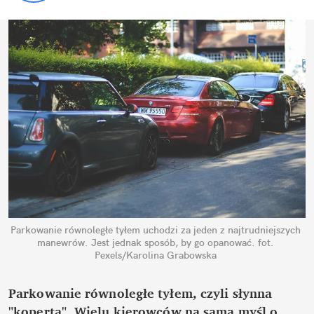
Parkowanie równoległe tyłem uchodzi za jeden z najtrudniejszych 
manewrów. Jest jednak sposób, by go opanować.
fot. 
Pexels/Karolina Grabowska
Parkowanie równoległe tyłem, czyli słynna 
"koperta". Wielu kierowców na samą myśl o 