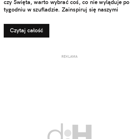
czy Święta, warto wybrać coś, co nie wyląduje po
tygodniu w szufladzie. Zainspiruj się naszymi
pomysłami na użyteczne i przemyślane prezenty dla
taty.
Czytaj całość
REKLAMA