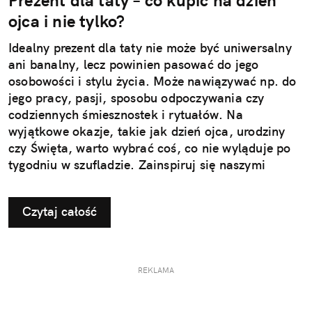
Prezent dla taty – co kupić na dzień
ojca i nie tylko?
Idealny prezent dla taty nie może być uniwersalny
ani banalny, lecz powinien pasować do jego
osobowości i stylu życia. Może nawiązywać np. do
jego pracy, pasji, sposobu odpoczywania czy
codziennych śmiesznostek i rytuałów. Na
wyjątkowe okazje, takie jak dzień ojca, urodziny
czy Święta, warto wybrać coś, co nie wyląduje po
tygodniu w szufladzie. Zainspiruj się naszymi
pomysłami na użyteczne i przemyślane prezenty dla
taty.
Czytaj całość
REKLAMA