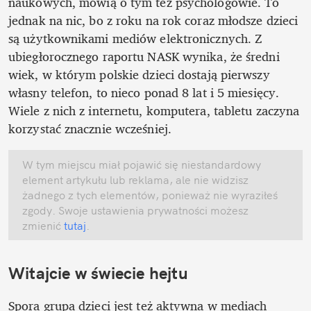
naukowych, mówią o tym też psychologowie. To 
jednak na nic, bo z roku na rok coraz młodsze dzieci 
są użytkownikami mediów elektronicznych. Z 
ubiegłorocznego raportu NASK wynika, że średni 
wiek, w którym polskie dzieci dostają pierwszy 
własny telefon, to nieco ponad 8 lat i 5 miesięcy. 
Wiele z nich z internetu, komputera, tabletu zaczyna 
korzystać znacznie wcześniej. 
W tym miejscu miał pojawić się niestandardowy 
element artykułu lub reklama, ale nie widzisz 
żadnego z tych elementów, ponieważ nie wyraziłeś 
zgody. Swoje ustawienia prywatności możesz 
zmienić
 tutaj
.
Witajcie w świecie hejtu
Spora grupa dzieci jest też aktywna w mediach 