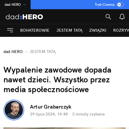
dad
:
HERO
Tryb Ciemny
na
:
Temat
INN
:
Poland
BOHATEROWIE
JESTEM TATĄ
ZWIĄZKI
ROZRY
ASZ
:
dziennik
mama
:
DU
dad
:
HERO
JESTEM TATĄ
Rozrywka
Wypalenie zawodowe dopada 
nawet dzieci. Wszystko przez 
media społecznościowe
Artur Grabarczyk
29 lipca 2024, 14:48
·
3 minuty
 czytania