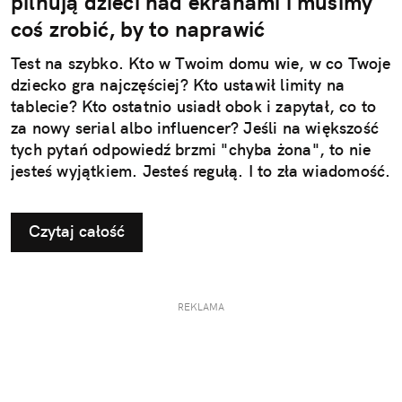
pilnują dzieci nad ekranami i musimy
coś zrobić, by to naprawić
Test na szybko. Kto w Twoim domu wie, w co Twoje
dziecko gra najczęściej? Kto ustawił limity na
tablecie? Kto ostatnio usiadł obok i zapytał, co to
za nowy serial albo influencer? Jeśli na większość
tych pytań odpowiedź brzmi "chyba żona", to nie
jesteś wyjątkiem. Jesteś regułą. I to zła wiadomość.
Czytaj całość
REKLAMA