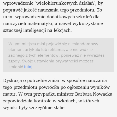
wprowadzenie "wielokierunkowych działań", by 
poprawić jakość nauczania tego przedmiotu. To 
m.in. wprowadzenie dodatkowych szkoleń dla 
nauczycieli matematyki, a nawet wykorzystanie 
sztucznej inteligencji na lekcjach. 
W tym miejscu miał pojawić się niestandardowy 
element artykułu lub reklama, ale nie widzisz 
żadnego z tych elementów, ponieważ nie wyraziłeś 
zgody. Swoje ustawienia prywatności możesz 
zmienić
 tutaj
.
Dyskusja o potrzebie zmian w sposobie nauczania 
tego przedmiotu powróciła po ogłoszeniu wyników 
matur. W tym przypadku minister Barbara Nowacka 
zapowiedziała kontrole w szkołach, w których 
wyniki były szczególnie słabe.