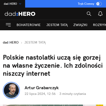
dad
:
HERO
Tryb Ciemny
na
:
Temat
INN
:
Poland
BOHATEROWIE
JESTEM TATĄ
ZWIĄZKI
ROZRY
ASZ
:
dziennik
mama
:
DU
dad
:
HERO
JESTEM TATĄ
Rozrywka
Polskie nastolatki uczą się gorzej 
na własne życzenie. Ich zdolności 
niszczy internet
Artur Grabarczyk
22 lipca 2024, 12:56
·
3 minuty
 czytania