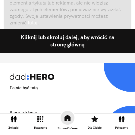
element artykułu lub reklama, ale nie widzisz
żadnego z tych elementów, ponieważ nie wyraziłeś
zgody. Swoje ustawienia prywatności możesz
zmienić
tutaj
.
Kliknij lub skroluj dalej, aby wrócić na
stronę główną
Fajnie być tatą
Biuro reklamy
Kariera
Związki
Kategorie
Dla Ciebie
Polecamy
Strona Główna
Skład redakcji