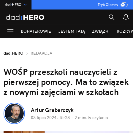
dad
:
HERO
Tryb Ciemny
na
:
Temat
INN
:
Poland
BOHATEROWIE
JESTEM TATĄ
ZWIĄZKI
ROZRY
ASZ
:
dziennik
mama
:
DU
dad
:
HERO
REDAKCJA
Rozrywka
WOŚP przeszkoli nauczycieli z 
pierwszej pomocy. Ma to związek 
z nowymi zajęciami w szkołach
Artur Grabarczyk
03 lipca 2024, 15:28
·
2 minuty
 czytania