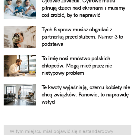
Ojcowie zawiedli. Cyfrowe matki
pilnują dzieci nad ekranami i musimy
coś zrobić, by to naprawić
Tych 8 spraw musisz obgadać z
partnerką przed ślubem. Numer 3 to
podstawa
To imię nosi mnóstwo polskich
chłopców. Mogą mieć przez nie
nietypowy problem
Te kwoty wyjaśniają, czemu kobiety nie
chcą związków. Panowie, to naprawdę
wstyd
W tym miejscu miał pojawić się niestandardowy