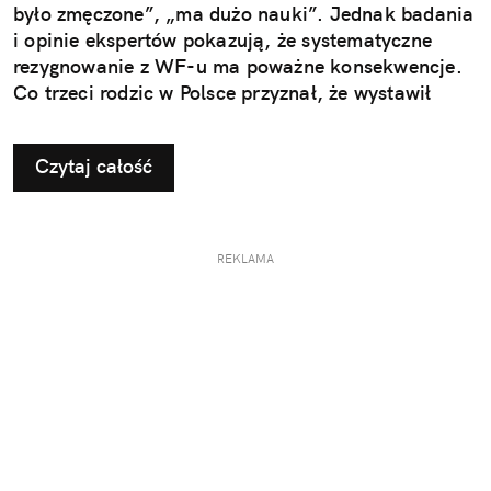
było zmęczone”, „ma dużo nauki”. Jednak badania
i opinie ekspertów pokazują, że systematyczne
rezygnowanie z WF-u ma poważne konsekwencje.
Co trzeci rodzic w Polsce przyznał, że wystawił
dziecku nieuzasadnione zwolnienie z zajęć
ruchowych. Ta pozornie niewinna decyzja w
Czytaj całość
dłuższej perspektywie odbiera najmłodszym szansę
na prawidłowy rozwój i budowanie odporności, a
także sprzyja powstawaniu problemów, które
ujawniają się dopiero w dorosłym życiu.
REKLAMA