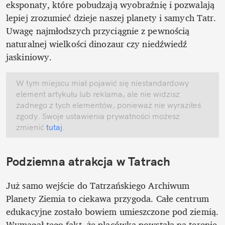
eksponaty, które pobudzają wyobraźnię i pozwalają 
lepiej zrozumieć dzieje naszej planety i samych Tatr. 
Uwagę najmłodszych przyciągnie z pewnością 
naturalnej wielkości dinozaur czy niedźwiedź 
jaskiniowy. 
W tym miejscu miał pojawić się niestandardowy 
element artykułu lub reklama, ale nie widzisz 
żadnego z tych elementów, ponieważ nie wyraziłeś 
zgody. Swoje ustawienia prywatności możesz 
zmienić
 tutaj
.
Podziemna atrakcja w Tatrach
Już samo wejście do Tatrzańskiego Archiwum 
Planety Ziemia to ciekawa przygoda. Całe centrum 
edukacyjne zostało bowiem umieszczone pod ziemią. 
Wymagał tego fakt, że placówka powstała na terenie 