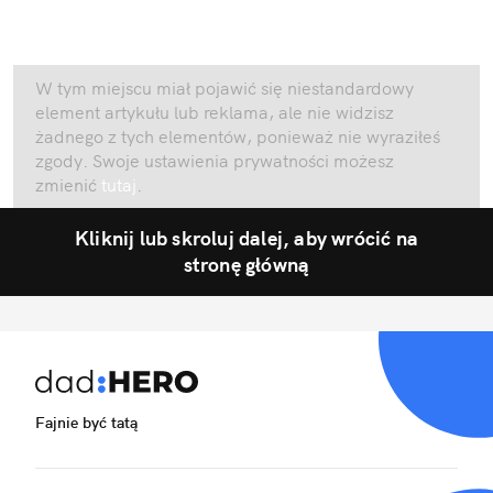
W tym miejscu miał pojawić się niestandardowy
element artykułu lub reklama, ale nie widzisz
żadnego z tych elementów, ponieważ nie wyraziłeś
zgody. Swoje ustawienia prywatności możesz
zmienić
tutaj
.
Kliknij lub skroluj dalej, aby wrócić na
stronę główną
Fajnie być tatą