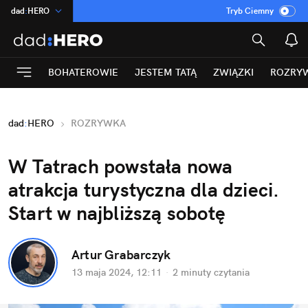
dad
:
HERO
Tryb Ciemny
na
:
Temat
INN
:
Poland
BOHATEROWIE
JESTEM TATĄ
ZWIĄZKI
ROZRY
ASZ
:
dziennik
mama
:
DU
dad
:
HERO
ROZRYWKA
Rozrywka
W Tatrach powstała nowa 
atrakcja turystyczna dla dzieci. 
Start w najbliższą sobotę
Artur Grabarczyk
13 maja 2024, 12:11
·
2 minuty
 czytania