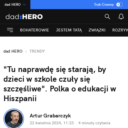
dad
:
HERO
Tryb Ciemny
na
:
Temat
INN
:
Poland
BOHATEROWIE
JESTEM TATĄ
ZWIĄZKI
ROZRY
ASZ
:
dziennik
mama
:
DU
dad
:
HERO
TRENDY
Rozrywka
"Tu naprawdę się starają, by 
dzieci w szkole czuły się 
szczęśliwe". Polka o edukacji w 
Hiszpanii
Artur Grabarczyk
22 kwietnia 2024, 11:23
·
4 minuty
 czytania