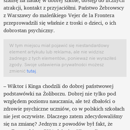
atrakcji, kontakt z przyjaciółmi. Państwo Żebrowscy 
z Warszawy do maleńkiego Vejer de la Frontera 
przeprowadzili się właśnie z troski o dzieci, o ich 
dobrostan psychiczny. 
W tym miejscu miał pojawić się niestandardowy 
element artykułu lub reklama, ale nie widzisz 
żadnego z tych elementów, ponieważ nie wyraziłeś 
zgody. Swoje ustawienia prywatności możesz 
zmienić
 tutaj
.
– Wiktor i Kinga chodzili do dobrej państwowej 
podstawówki na Żoliborzu. Dobrej nie tylko pod 
względem poziomu nauczania, ale też dbałości o 
zdrowie psychiczne uczniów, co w polskich szkołach 
nie jest oczywiste. Dlaczego zatem zdecydowaliśmy 
się na zmianę? Jednym z powodów był fakt, że 