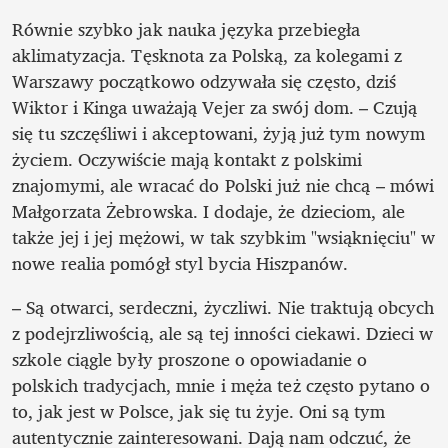
Równie szybko jak nauka języka przebiegła 
aklimatyzacja. Tęsknota za Polską, za kolegami z 
Warszawy początkowo odzywała się często, dziś 
Wiktor i Kinga uważają Vejer za swój dom. – Czują 
się tu szczęśliwi i akceptowani, żyją już tym nowym 
życiem. Oczywiście mają kontakt z polskimi 
znajomymi, ale wracać do Polski już nie chcą – mówi 
Małgorzata Żebrowska. I dodaje, że dzieciom, ale 
także jej i jej mężowi, w tak szybkim "wsiąknięciu" w 
nowe realia pomógł styl bycia Hiszpanów. 
– Są otwarci, serdeczni, życzliwi. Nie traktują obcych 
z podejrzliwością, ale są tej inności ciekawi. Dzieci w 
szkole ciągle były proszone o opowiadanie o 
polskich tradycjach, mnie i męża też często pytano o 
to, jak jest w Polsce, jak się tu żyje. Oni są tym 
autentycznie zainteresowani. Dają nam odczuć, że 