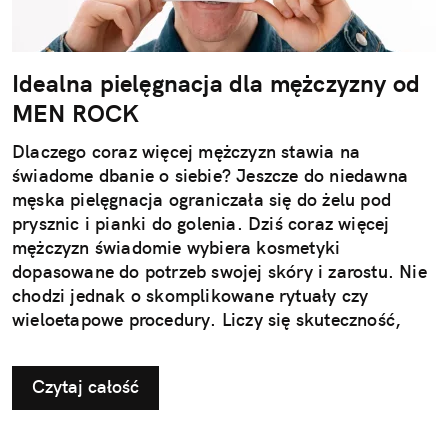
Idealna pielęgnacja dla mężczyzny od
MEN ROCK
Dlaczego coraz więcej mężczyzn stawia na
świadome dbanie o siebie? Jeszcze do niedawna
męska pielęgnacja ograniczała się do żelu pod
prysznic i pianki do golenia. Dziś coraz więcej
mężczyzn świadomie wybiera kosmetyki
dopasowane do potrzeb swojej skóry i zarostu. Nie
chodzi jednak o skomplikowane rytuały czy
wieloetapowe procedury. Liczy się skuteczność,
wygoda i produkty, które naprawdę działają.
Nowoczesna pielęgnacja przestała być dodatkiem –
Czytaj całość
stała się elementem codziennego dbania o siebie,
tak naturalnym jak aktywność fizyczna czy zdrowa
dieta. To właśnie na tę potrzebę odpowiada marka