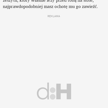
zeszytu, który właśnie leży przed tobą na stole, 
najprawdopodobniej masz ochotę mu go zawieźć.
REKLAMA 