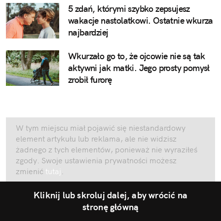
5 zdań, którymi szybko zepsujesz
wakacje nastolatkowi. Ostatnie wkurza
najbardziej
Wkurzało go to, że ojcowie nie są tak
aktywni jak matki. Jego prosty pomysł
zrobił furorę
W tym miejscu miał pojawić się niestandardowy
element artykułu lub reklama, ale nie widzisz
żadnego z tych elementów, ponieważ nie wyraziłeś
zgody. Swoje ustawienia prywatności możesz
zmienić
tutaj
.
Kliknij lub skroluj dalej, aby wrócić na
stronę główną