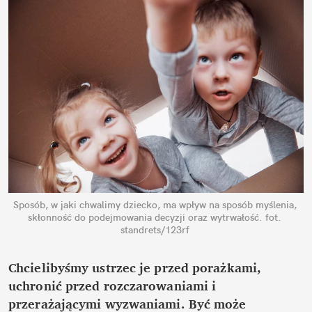
Sposób, w jaki chwalimy dziecko, ma wpływ na sposób myślenia, 
skłonność do podejmowania decyzji oraz wytrwałość.
fot. 
standrets/123rf
Chcielibyśmy ustrzec je przed porażkami, 
uchronić przed rozczarowaniami i 
przerażającymi wyzwaniami. Być może 