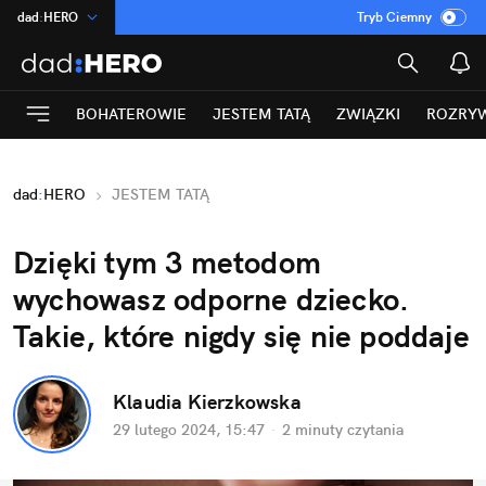
dad
:
HERO
Tryb Ciemny
na
:
Temat
INN
:
Poland
BOHATEROWIE
JESTEM TATĄ
ZWIĄZKI
ROZRY
ASZ
:
dziennik
mama
:
DU
dad
:
HERO
JESTEM TATĄ
Rozrywka
Dzięki tym 3 metodom 
wychowasz odporne dziecko. 
Takie, które nigdy się nie poddaje
Klaudia Kierzkowska
29 lutego 2024, 15:47
·
2 minuty
 czytania