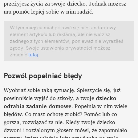
przeżyjesz życia za swoje dziecko. Jednak możesz 
mu pomóc lepiej sobie w nim radzić. 
W tym miejscu miał pojawić się niestandardowy 
element artykułu lub reklama, ale nie widzisz 
żadnego z tych elementów, ponieważ nie wyraziłeś 
zgody. Swoje ustawienia prywatności możesz 
zmienić
 tutaj
.
Pozwól popełniać błędy
Wyobraź sobie taką sytuację. Spieszycie się, już 
powinniście wyjść do szkoły, a twoje 
dziecko 
odrabia zadanie domowe
. Popełnia w nim wiele 
błędów. Co masz ochotę zrobić? Pomóc lub co 
gorsza, rozwiązać za nie. Kiedy twoje dziecko 
dzwoni i rozżalonym głosem mówi, że zapomniało 