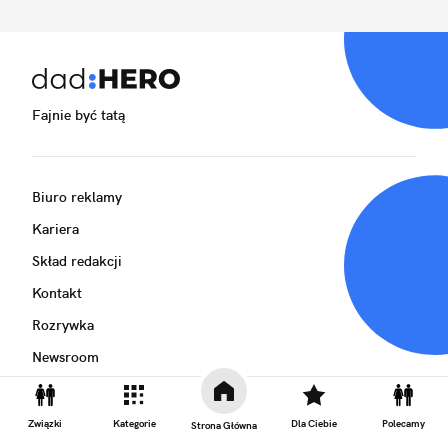
Fajnie być tatą
Biuro reklamy
Kariera
Skład redakcji
Kontakt
Rozrywka
Newsroom
Regulamin
Prywatność
Związki
Kategorie
Dla Ciebie
Polecamy
Strona Główna