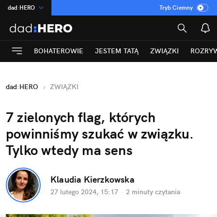
dad
:
HERO
Tryb Ciemny
na
:
Temat
INN
:
Poland
BOHATEROWIE
JESTEM TATĄ
ZWIĄZKI
ROZRY
ASZ
:
dziennik
mama
:
DU
dad
:
HERO
ZWIĄZKI
Rozrywka
7 zielonych flag, których 
powinniśmy szukać w związku. 
Tylko wtedy ma sens
Klaudia Kierzkowska
27 lutego 2024, 15:17
·
2 minuty
 czytania