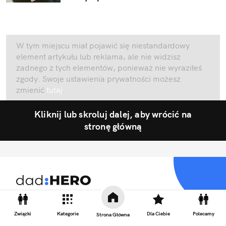
W tym miejscu miał pojawić się niestandardowy
element artykułu lub reklama, ale nie widzisz
żadnego z tych elementów, ponieważ nie wyraziłeś
zgody. Swoje ustawienia prywatności możesz
zmienić
tutaj
.
Kliknij lub skroluj dalej, aby wrócić na
stronę główną
Fajnie być tatą
Związki
Kategorie
Dla Ciebie
Polecamy
Strona Główna