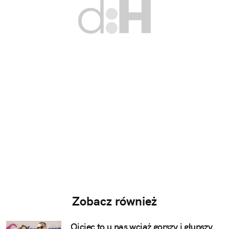
Zobacz również
Ojciec to u nas wciąż gorszy i głupszy