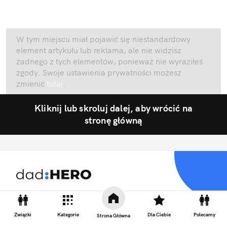
W tym miejscu miał pojawić się niestandardowy
element artykułu lub reklama, ale nie widzisz
żadnego z tych elementów, ponieważ nie wyraziłeś
zgody. Swoje ustawienia prywatności możesz
zmienić
tutaj
.
Kliknij lub skroluj dalej, aby wrócić na
stronę główną
Fajnie być tatą
Związki
Kategorie
Dla Ciebie
Polecamy
Strona Główna