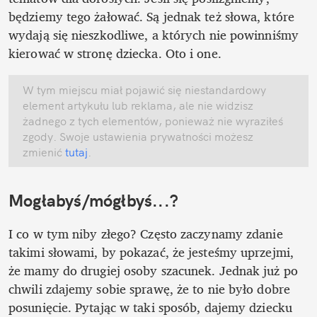
będziemy tego żałować. Są jednak też słowa, które 
wydają się nieszkodliwe, a których nie powinniśmy 
kierować w stronę dziecka. Oto i one. 
W tym miejscu miał pojawić się niestandardowy 
element artykułu lub reklama, ale nie widzisz 
żadnego z tych elementów, ponieważ nie wyraziłeś 
zgody. Swoje ustawienia prywatności możesz 
zmienić
 tutaj
.
Mogłabyś/mógłbyś...?
I co w tym niby złego? Często zaczynamy zdanie 
takimi słowami, by pokazać, że jesteśmy uprzejmi, 
że mamy do drugiej osoby szacunek. Jednak już po 
chwili zdajemy sobie sprawę, że to nie było dobre 
posunięcie. Pytając w taki sposób, dajemy dziecku 