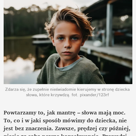
Zdarza się, że zupełnie nieświadomie kierujemy w stronę dziecka 
słowa, które krzywdzą.
fot. pixander/123rf
Powtarzamy to, jak mantrę – słowa mają moc. 
To, co i w jaki sposób mówimy do dziecka, nie 
jest bez znaczenia. Zawsze, prędzej czy później, 
niesie za sobą pewne konsekwencje. Prowadzi 