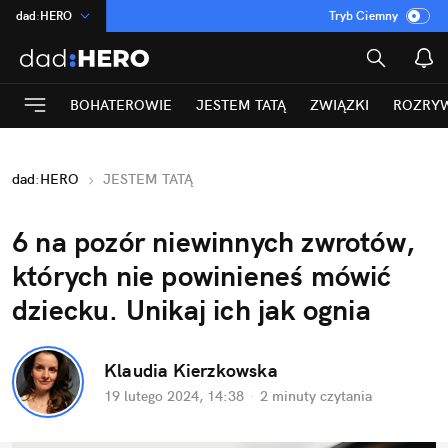
dad
:
HERO
Tryb Ciemny
na
:
Temat
INN
:
Poland
BOHATEROWIE
JESTEM TATĄ
ZWIĄZKI
ROZRY
ASZ
:
dziennik
mama
:
DU
dad
:
HERO
JESTEM TATĄ
Rozrywka
6 na pozór niewinnych zwrotów, 
których nie powinieneś mówić 
dziecku. Unikaj ich jak ognia
Klaudia Kierzkowska
19 lutego 2024, 14:38
·
2 minuty
 czytania