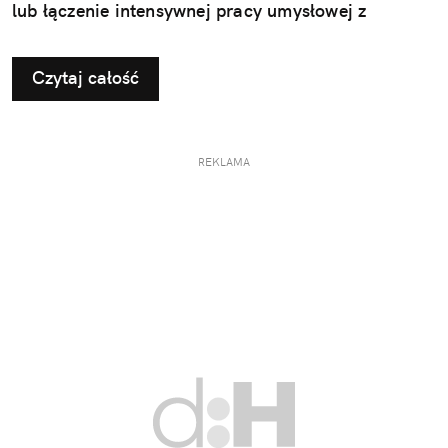
lub łączenie intensywnej pracy umysłowej z
treningami wymaga jednak strategicznego
podejścia. Kluczem do sukcesu jest nie tylko
Czytaj całość
odpowiedni plan treningowy, ale także właściwe
odżywienie organizmu.
REKLAMA