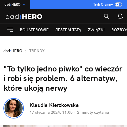
dad
:
HERO
Tryb Ciemny
na
:
Temat
INN
:
Poland
BOHATEROWIE
JESTEM TATĄ
ZWIĄZKI
ROZRY
ASZ
:
dziennik
mama
:
DU
dad
:
HERO
TRENDY
Rozrywka
"To tylko jedno piwko" co wieczór 
i robi się problem. 6 alternatyw, 
które ukoją nerwy
Klaudia Kierzkowska
17 stycznia 2024, 11:08
·
2 minuty
 czytania