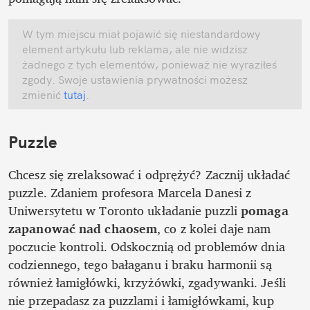
W tym miejscu miał pojawić się niestandardowy 
element artykułu lub reklama, ale nie widzisz 
żadnego z tych elementów, ponieważ nie wyraziłeś 
zgody. Swoje ustawienia prywatności możesz 
zmienić
 tutaj
.
Puzzle
Chcesz się zrelaksować i odprężyć? Zacznij układać 
puzzle. Zdaniem profesora Marcela Danesi z 
Uniwersytetu w Toronto układanie puzzli 
pomaga 
zapanować nad chaosem
, co z kolei daje nam 
poczucie kontroli. Odskocznią od problemów dnia 
codziennego, tego bałaganu i braku harmonii są 
również łamigłówki, krzyżówki, zgadywanki. Jeśli 
nie przepadasz za puzzlami i łamigłówkami, kup 