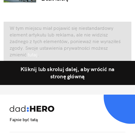
W tym miejscu miał pojawić się niestandardowy
element artykułu lub reklama, ale nie widzisz
żadnego z tych elementów, ponieważ nie wyraziłeś
zgody. Swoje ustawienia prywatności możesz
zmienić
tutaj
.
Kliknij lub skroluj dalej, aby wrócić na
stronę główną
Fajnie być tatą