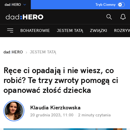
dad
:
HERO
Tryb Ciemny
na
:
Temat
INN
:
Poland
BOHATEROWIE
JESTEM TATĄ
ZWIĄZKI
ROZRY
ASZ
:
dziennik
mama
:
DU
dad
:
HERO
JESTEM TATĄ
Rozrywka
Ręce ci opadają i nie wiesz, co 
robić? Te trzy zwroty pomogą ci 
opanować złość dziecka
Klaudia Kierzkowska
20 grudnia 2023, 11:00
·
2 minuty
 czytania