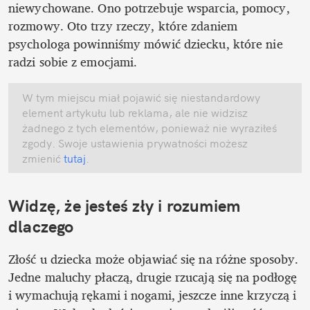
niewychowane. Ono potrzebuje wsparcia, pomocy, 
rozmowy. Oto trzy rzeczy, które zdaniem 
psychologa powinniśmy mówić dziecku, które nie 
radzi sobie z emocjami. 
W tym miejscu miał pojawić się niestandardowy 
element artykułu lub reklama, ale nie widzisz 
żadnego z tych elementów, ponieważ nie wyraziłeś 
zgody. Swoje ustawienia prywatności możesz 
zmienić
 tutaj
.
Widzę, że jesteś zły i rozumiem 
dlaczego
Złość u dziecka może objawiać się na różne sposoby. 
Jedne maluchy płaczą, drugie rzucają się na podłogę 
i wymachują rękami i nogami, jeszcze inne krzyczą i 