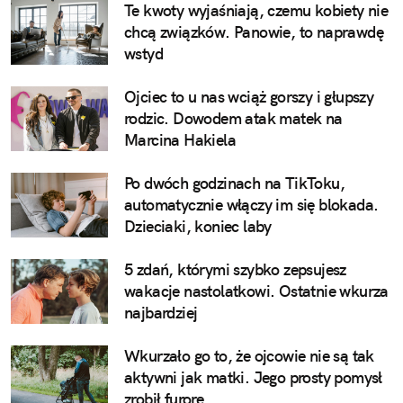
Te kwoty wyjaśniają, czemu kobiety nie
chcą związków. Panowie, to naprawdę
wstyd
Ojciec to u nas wciąż gorszy i głupszy
rodzic. Dowodem atak matek na
Marcina Hakiela
Po dwóch godzinach na TikToku,
automatycznie włączy im się blokada.
Dzieciaki, koniec laby
5 zdań, którymi szybko zepsujesz
wakacje nastolatkowi. Ostatnie wkurza
najbardziej
Wkurzało go to, że ojcowie nie są tak
aktywni jak matki. Jego prosty pomysł
zrobił furorę