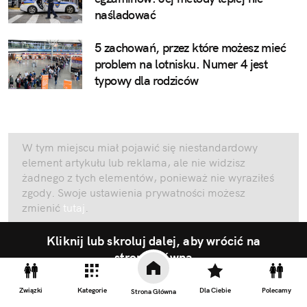
naśladować
5 zachowań, przez które możesz mieć
problem na lotnisku. Numer 4 jest
typowy dla rodziców
W tym miejscu miał pojawić się niestandardowy
element artykułu lub reklama, ale nie widzisz
żadnego z tych elementów, ponieważ nie wyraziłeś
zgody. Swoje ustawienia prywatności możesz
zmienić
tutaj
.
Kliknij lub skroluj dalej, aby wrócić na
stronę główną
Związki
Kategorie
Dla Ciebie
Polecamy
Strona Główna