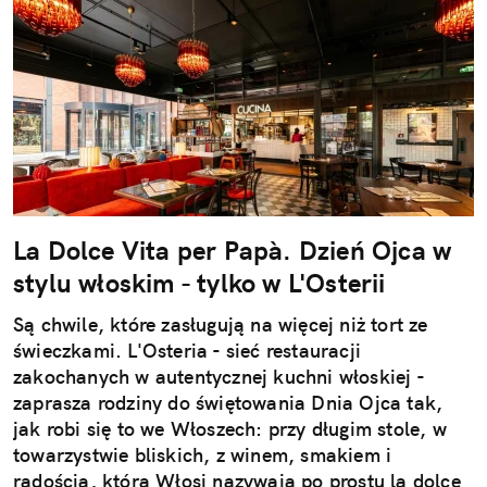
La Dolce Vita per Papà. Dzień Ojca w
stylu włoskim - tylko w L'Osterii
Są chwile, które zasługują na więcej niż tort ze
świeczkami. L'Osteria - sieć restauracji
zakochanych w autentycznej kuchni włoskiej -
zaprasza rodziny do świętowania Dnia Ojca tak,
jak robi się to we Włoszech: przy długim stole, w
towarzystwie bliskich, z winem, smakiem i
radością, którą Włosi nazywają po prostu la dolce