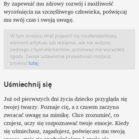
By zapewnić mu zdrowy rozwój i możliwość 
wyrośnięcia na szczęśliwego człowieka, poświęcaj 
mu swój czas i swoją uwagę. 
W tym miejscu miał pojawić się niestandardowy 
element artykułu lub reklama, ale nie widzisz 
żadnego z tych elementów, ponieważ nie wyraziłeś 
zgody. Swoje ustawienia prywatności możesz 
zmienić
 tutaj
.
Uśmiechnij się
Już od pierwszych dni życia dziecko przygląda się 
twojej twarzy. Poznaje cię, a z czasem zaczyna 
zwracać uwagę na mimikę. Chce zrozumieć, co 
czujesz, uczy się rozpoznawać twoje emocje. Kiedy 
się uśmiechasz, zagadujesz, poświęcasz mu swoją 