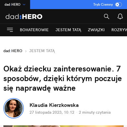
dad
:
HERO
Tryb Ciemny
na
:
Temat
INN
:
Poland
BOHATEROWIE
JESTEM TATĄ
ZWIĄZKI
ROZRY
ASZ
:
dziennik
mama
:
DU
dad
:
HERO
JESTEM TATĄ
Rozrywka
Okaż dziecku zainteresowanie. 7 
sposobów, dzięki którym poczuje 
się naprawdę ważne
Klaudia Kierzkowska
27 listopada 2023, 10:12
·
2 minuty
 czytania