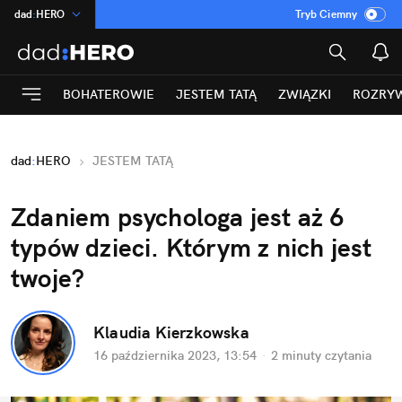
dad
:
HERO
Tryb Ciemny
na
:
Temat
INN
:
Poland
BOHATEROWIE
JESTEM TATĄ
ZWIĄZKI
ROZRY
ASZ
:
dziennik
mama
:
DU
dad
:
HERO
JESTEM TATĄ
Rozrywka
Zdaniem psychologa jest aż 6 
typów dzieci. Którym z nich jest 
twoje?
Klaudia Kierzkowska
16 października 2023, 13:54
·
2 minuty
 czytania