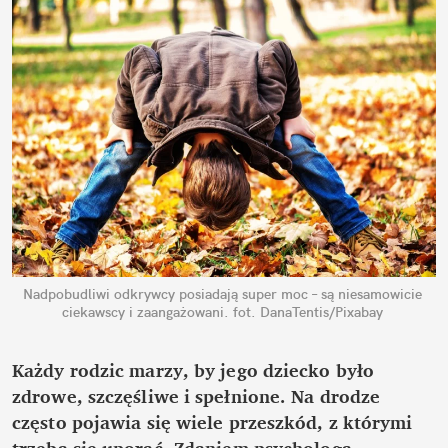
Nadpobudliwi odkrywcy posiadają super moc – są niesamowicie 
ciekawscy i zaangażowani.
fot. DanaTentis/Pixabay
Każdy rodzic marzy, by jego dziecko było 
zdrowe, szczęśliwe i spełnione. Na drodze 
często pojawia się wiele przeszkód, z którymi 
trzeba się uporać. Zdaniem psychologa 