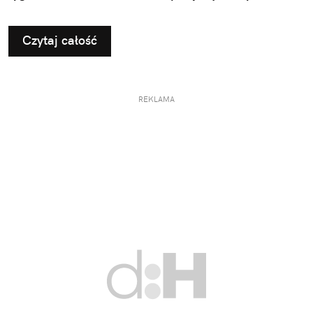
pomysłami na użyteczne i przemyślane prezenty dla
taty.
Czytaj całość
REKLAMA