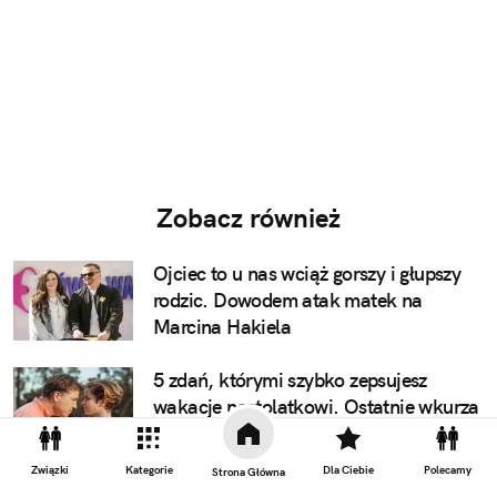
Zobacz również
Ojciec to u nas wciąż gorszy i głupszy
rodzic. Dowodem atak matek na
Marcina Hakiela
5 zdań, którymi szybko zepsujesz
wakacje nastolatkowi. Ostatnie wkurza
najbardziej
Związki
Kategorie
Dla Ciebie
Polecamy
Strona Główna
Wkurzało go to, że ojcowie nie są tak