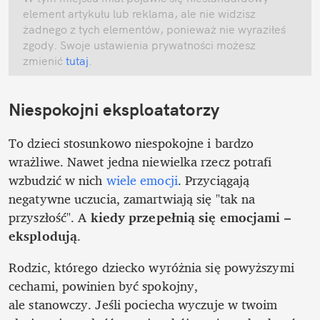
element artykułu lub reklama, ale nie widzisz 
żadnego z tych elementów, ponieważ nie wyraziłeś 
zgody. Swoje ustawienia prywatności możesz 
zmienić
 tutaj
.
Niespokojni eksploatatorzy
To dzieci stosunkowo niespokojne i bardzo 
wrażliwe. Nawet jedna niewielka rzecz potrafi 
wzbudzić w nich 
wiele emocji
. Przyciągają 
negatywne uczucia, zamartwiają się "tak na 
przyszłość". A 
kiedy przepełnią się emocjami – 
eksplodują
. 
Rodzic, którego dziecko wyróżnia się powyższymi 
cechami, powinien być spokojny,

ale stanowczy. Jeśli pociecha wyczuje w twoim 