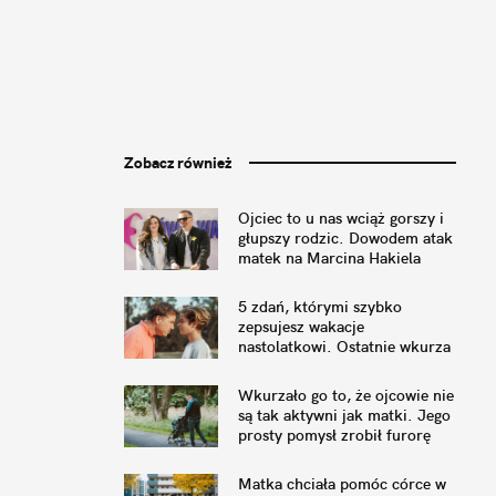
Zobacz również
Ojciec to u nas wciąż gorszy i
głupszy rodzic. Dowodem atak
matek na Marcina Hakiela
5 zdań, którymi szybko
zepsujesz wakacje
nastolatkowi. Ostatnie wkurza
najbardziej
Wkurzało go to, że ojcowie nie
są tak aktywni jak matki. Jego
prosty pomysł zrobił furorę
Matka chciała pomóc córce w