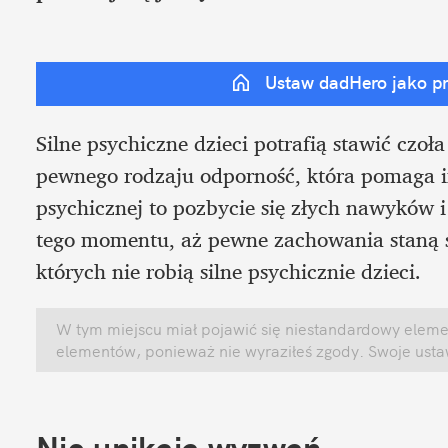
Ustaw dadHero jako p
Silne psychiczne dzieci potrafią stawić czo
pewnego rodzaju odporność, która pomaga im
psychicznej to pozbycie się złych nawyków 
tego momentu, aż pewne zachowania staną si
których nie robią silne psychicznie dzieci.
W tym miejscu miał pojawić się niestandardowy element
elementów, ponieważ nie wyraziłeś zgody. Swoje ust
Nie unikają wyzwań