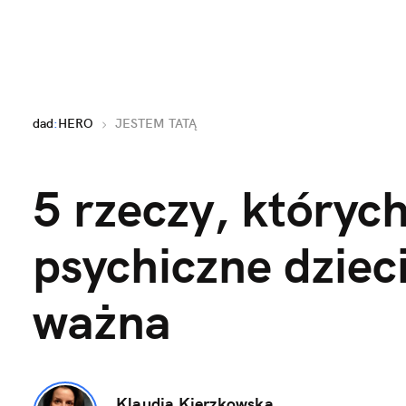
dad
:
HERO
JESTEM TATĄ
5 rzeczy, których 
psychiczne dziec
ważna
Klaudia Kierzkowska