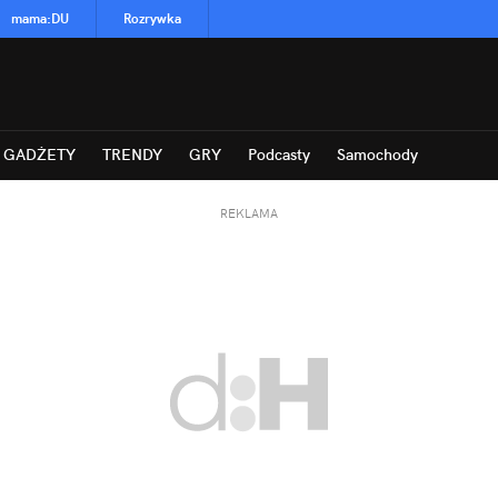
mama
:
DU
Rozrywka
GADŻETY
TRENDY
GRY
Podcasty
Samochody
REKLAMA