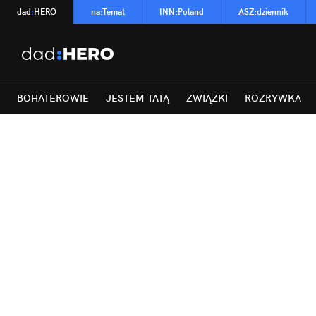
dad
:
HERO
na
:
Temat
INN
:
Poland
ASZ
:
dziennik
BOHATEROWIE
JESTEM TATĄ
ZWIĄZKI
ROZRYWKA