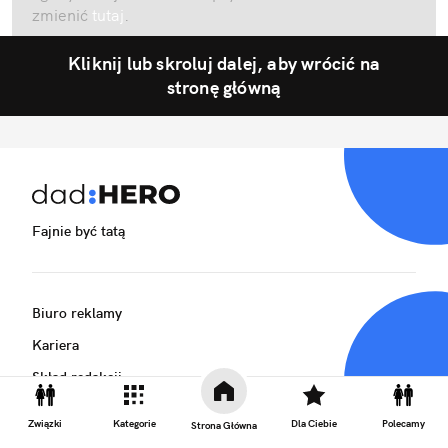
zmienić
tutaj
.
Kliknij lub skroluj dalej, aby wrócić na
stronę główną
Fajnie być tatą
Biuro reklamy
Kariera
Skład redakcji
Kontakt
Związki
Kategorie
Dla Ciebie
Polecamy
Strona Główna
Rozrywka