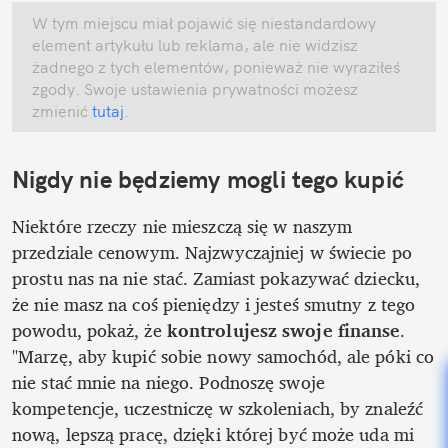
W tym miejscu miał pojawić się niestandardowy 
element artykułu lub reklama, ale nie widzisz 
żadnego z tych elementów, ponieważ nie wyraziłeś 
zgody. Swoje ustawienia prywatności możesz 
zmienić
 tutaj
.
Nigdy nie będziemy mogli tego kupić
Niektóre rzeczy nie mieszczą się w naszym 
przedziale cenowym. Najzwyczajniej w świecie po 
prostu nas na nie stać. Zamiast pokazywać dziecku, 
że nie masz na coś pieniędzy i jesteś smutny z tego 
powodu, pokaż, że 
kontrolujesz swoje finanse
. 
"Marzę, aby kupić sobie nowy samochód, ale póki co 
nie stać mnie na niego. Podnoszę swoje 
kompetencje, uczestniczę w szkoleniach, by znaleźć 
nową, lepszą pracę, dzięki której być może uda mi 