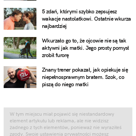
5 zdań, którymi szybko zepsujesz
wakacje nastolatkowi. Ostatnie wkurza
najbardziej
Wkurzało go to, że ojcowie nie są tak
aktywni jak matki. Jego prosty pomysł
zrobił furorę
Znany trener pokazał, jak opiekuje się
niepełnosprawnym bratem. Szok, co
piszą do niego matki
W tym miejscu miał pojawić się niestandardowy
element artykułu lub reklama, ale nie widzisz
żadnego z tych elementów, ponieważ nie wyraziłeś
zgody. Swoje ustawienia prywatności możesz