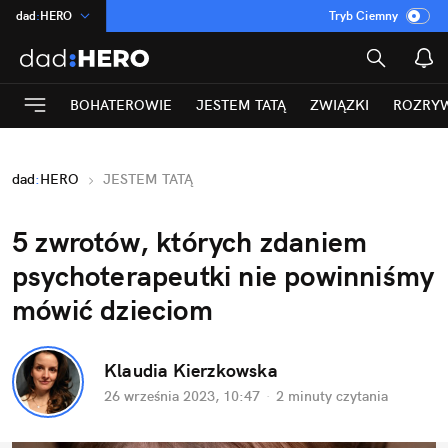
dad
:
HERO
Tryb Ciemny
na
:
Temat
INN
:
Poland
BOHATEROWIE
JESTEM TATĄ
ZWIĄZKI
ROZRY
ASZ
:
dziennik
mama
:
DU
dad
:
HERO
JESTEM TATĄ
Rozrywka
5 zwrotów, których zdaniem 
psychoterapeutki nie powinniśmy 
mówić dzieciom
Klaudia Kierzkowska
26 września 2023, 10:47
·
2 minuty
 czytania