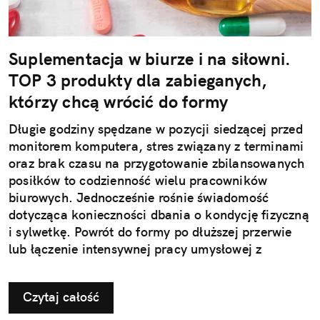
Suplementacja w biurze i na siłowni.
TOP 3 produkty dla zabieganych,
którzy chcą wrócić do formy
Długie godziny spędzane w pozycji siedzącej przed
monitorem komputera, stres związany z terminami
oraz brak czasu na przygotowanie zbilansowanych
posiłków to codzienność wielu pracowników
biurowych. Jednocześnie rośnie świadomość
dotycząca konieczności dbania o kondycję fizyczną
i sylwetkę. Powrót do formy po dłuższej przerwie
lub łączenie intensywnej pracy umysłowej z
treningami wymaga jednak strategicznego
podejścia. Kluczem do sukcesu jest nie tylko
Czytaj całość
odpowiedni plan treningowy, ale także właściwe
odżywienie organizmu.