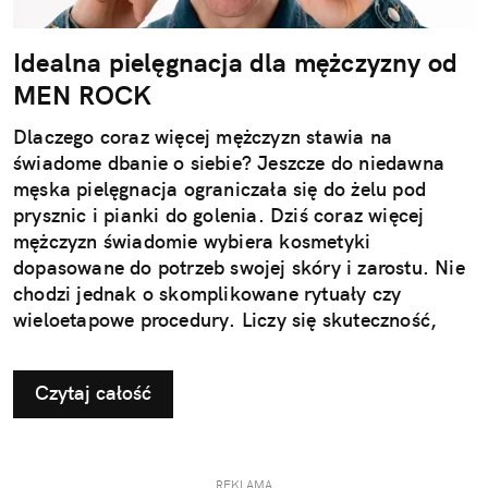
Idealna pielęgnacja dla mężczyzny od
MEN ROCK
Dlaczego coraz więcej mężczyzn stawia na
świadome dbanie o siebie? Jeszcze do niedawna
męska pielęgnacja ograniczała się do żelu pod
prysznic i pianki do golenia. Dziś coraz więcej
mężczyzn świadomie wybiera kosmetyki
dopasowane do potrzeb swojej skóry i zarostu. Nie
chodzi jednak o skomplikowane rytuały czy
wieloetapowe procedury. Liczy się skuteczność,
wygoda i produkty, które naprawdę działają.
Nowoczesna pielęgnacja przestała być dodatkiem –
Czytaj całość
stała się elementem codziennego dbania o siebie,
tak naturalnym jak aktywność fizyczna czy zdrowa
dieta. To właśnie na tę potrzebę odpowiada marka
MEN ROCK, tworząc kosmetyki, które są proste w
REKLAMA