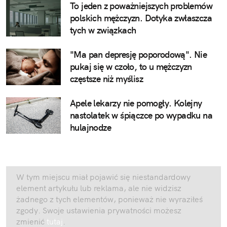
To jeden z poważniejszych problemów
polskich mężczyzn. Dotyka zwłaszcza
tych w związkach
"Ma pan depresję poporodową". Nie
pukaj się w czoło, to u mężczyzn
częstsze niż myślisz
Apele lekarzy nie pomogły. Kolejny
nastolatek w śpiączce po wypadku na
hulajnodze
W tym miejscu miał pojawić się niestandardowy
element artykułu lub reklama, ale nie widzisz
żadnego z tych elementów, ponieważ nie wyraziłeś
zgody. Swoje ustawienia prywatności możesz
zmienić
tutaj
.