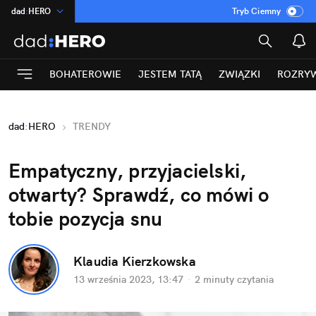
dad
:
HERO
Tryb Ciemny
na
:
Temat
INN
:
Poland
BOHATEROWIE
JESTEM TATĄ
ZWIĄZKI
ROZRY
ASZ
:
dziennik
mama
:
DU
dad
:
HERO
TRENDY
Rozrywka
Empatyczny, przyjacielski, 
otwarty? Sprawdź, co mówi o 
tobie pozycja snu
Klaudia Kierzkowska
13 września 2023, 13:47
·
2 minuty
 czytania