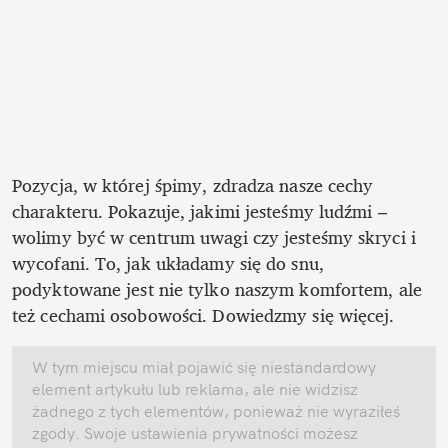
Pozycja, w której śpimy, zdradza nasze cechy 
charakteru. Pokazuje, jakimi jesteśmy ludźmi – 
wolimy być w centrum uwagi czy jesteśmy skryci i 
wycofani. To, jak układamy się do snu, 
podyktowane jest nie tylko naszym komfortem, ale 
też cechami osobowości. Dowiedzmy się więcej.
W tym miejscu miał pojawić się niestandardowy 
element artykułu lub reklama, ale nie widzisz 
żadnego z tych elementów, ponieważ nie wyraziłeś 
zgody. Swoje ustawienia prywatności możesz 