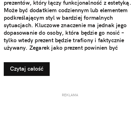
prezentów, który łączy funkcjonalność z estetyką.
Może być dodatkiem codziennym lub elementem
podkreślającym styl w bardziej formalnych
sytuacjach. Kluczowe znaczenie ma jednak jego
dopasowanie do osoby, która będzie go nosić –
tylko wtedy prezent będzie trafiony i faktycznie
używany. Zegarek jako prezent powinien być
dopasowany do stylu życia i gustu obdarowanej
osoby. To decyzja, która wpływa na jego późniejsze
Czytaj całość
użytkowanie i odbiór.
REKLAMA