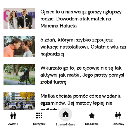
Ojciec to u nas wciąż gorszy i głupszy
rodzic. Dowodem atak matek na
Marcina Hakiela
5 zdań, którymi szybko zepsujesz
wakacje nastolatkowi. Ostatnie wkurza
najbardziej
Wkurzało go to, że ojcowie nie są tak
aktywni jak matki. Jego prosty pomysł
zrobił furorę
Matka chciała pomóc córce w zdaniu
egzaminów. Jej metody lepiej nie
naśladować
5 zachowań, przez które możesz mieć
Związki
Kategorie
Dla Ciebie
Polecamy
Strona Główna
problem na lotnisku. Numer 4 jest