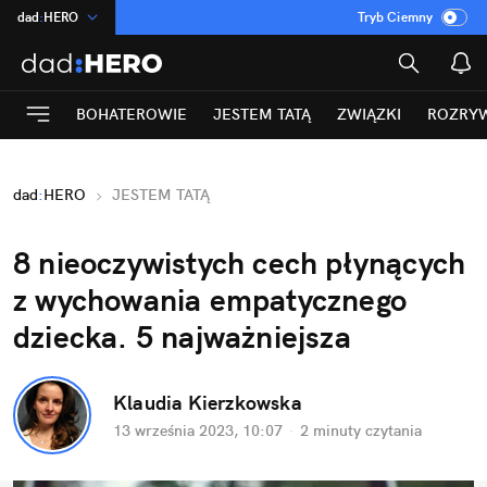
dad
:
HERO
Tryb Ciemny
na
:
Temat
INN
:
Poland
BOHATEROWIE
JESTEM TATĄ
ZWIĄZKI
ROZRY
ASZ
:
dziennik
mama
:
DU
dad
:
HERO
JESTEM TATĄ
Rozrywka
8 nieoczywistych cech płynących 
z wychowania empatycznego 
dziecka. 5 najważniejsza
Klaudia Kierzkowska
13 września 2023, 10:07
·
2 minuty
 czytania