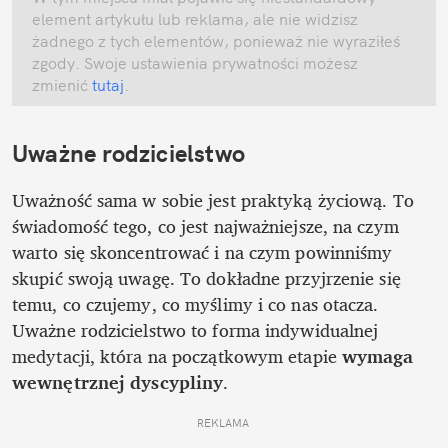
element artykułu lub reklama, ale nie widzisz 
żadnego z tych elementów, ponieważ nie wyraziłeś 
zgody. Swoje ustawienia prywatności możesz 
zmienić
 tutaj
.
Uważne rodzicielstwo 
Uważność sama w sobie jest praktyką życiową. To 
świadomość tego, co jest najważniejsze, na czym 
warto się skoncentrować i na czym powinniśmy 
skupić swoją uwagę. To dokładne przyjrzenie się 
temu, co czujemy, co myślimy i co nas otacza. 
Uważne rodzicielstwo to forma indywidualnej 
medytacji, która na początkowym etapie 
wymaga 
wewnętrznej dyscypliny
.
REKLAMA 