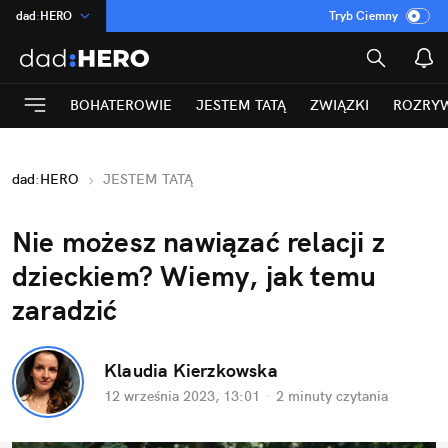
dad
:
HERO
Tryb Ciemny
na
:
Temat
INN
:
Poland
BOHATEROWIE
JESTEM TATĄ
ZWIĄZKI
ROZRY
ASZ
:
dziennik
mama
:
DU
dad
:
HERO
JESTEM TATĄ
Rozrywka
Nie możesz nawiązać relacji z 
dzieckiem? Wiemy, jak temu 
zaradzić
Klaudia Kierzkowska
12 września 2023, 13:01
·
2 minuty
 czytania