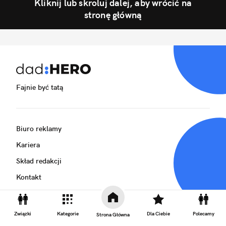
Kliknij lub skroluj dalej, aby wrócić na
stronę główną
Fajnie być tatą
Biuro reklamy
Kariera
Skład redakcji
Kontakt
Rozrywka
Newsroom
Związki
Kategorie
Dla Ciebie
Polecamy
Strona Główna
Regulamin