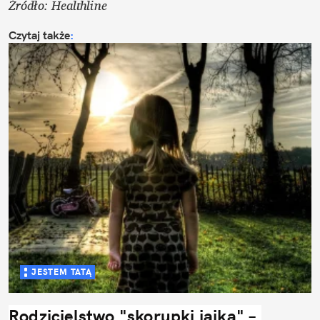
Źródło: Healthline
Czytaj także
:
JESTEM TATĄ
Rodzicielstwo "skorupki jajka" – 