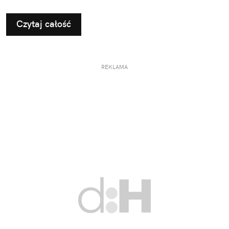
pomysłami na użyteczne i przemyślane prezenty dla
taty.
Czytaj całość
REKLAMA