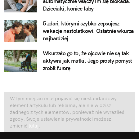
automatycznie włączy im się blokada.
Dzieciaki, koniec laby
5 zdań, którymi szybko zepsujesz
wakacje nastolatkowi. Ostatnie wkurza
najbardziej
Wkurzało go to, że ojcowie nie są tak
aktywni jak matki. Jego prosty pomysł
zrobił furorę
W tym miejscu miał pojawić się niestandardowy
element artykułu lub reklama, ale nie widzisz
żadnego z tych elementów, ponieważ nie wyraziłeś
zgody. Swoje ustawienia prywatności możesz
zmienić
tutaj
.