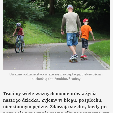
Uważne rodzicielstwo wiąże się z akceptacją, ciekawością i 
bliskością
fot. Vnukko/Pixabay
Tracimy wiele ważnych momentów z życia 
naszego dziecka. Żyjemy w biegu, pośpiechu, 
nieustannym pędzie. Zdarzają się dni, kiedy po 
powrocie z pracy nie mamy siły na rozmowę czy 