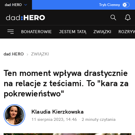
dad
:
HERO
Tryb Ciemny
na
:
Temat
INN
:
Poland
BOHATEROWIE
JESTEM TATĄ
ZWIĄZKI
ROZRY
ASZ
:
dziennik
mama
:
DU
dad
:
HERO
ZWIĄZKI
Rozrywka
Ten moment wpływa drastycznie 
na relacje z teściami. To "kara za 
pokrewieństwo"
Klaudia Kierzkowska
11 sierpnia 2023, 14:46
·
2 minuty
 czytania