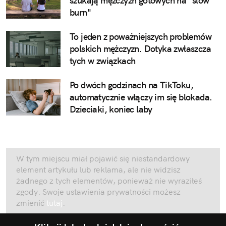
szukają mężczyzn gotowych na "slow
burn"
To jeden z poważniejszych problemów
polskich mężczyzn. Dotyka zwłaszcza
tych w związkach
Po dwóch godzinach na TikToku,
automatycznie włączy im się blokada.
Dzieciaki, koniec laby
W tym miejscu miał pojawić się niestandardowy
element artykułu lub reklama, ale nie widzisz
żadnego z tych elementów, ponieważ nie wyraziłeś
zgody. Swoje ustawienia prywatności możesz
zmienić
tutaj
.