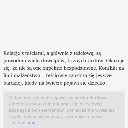
Relacje z teściami, a głównie z teściową, są 
powodem wielu dowcipów, licznych żartów. Okazuje 
się, że nie są one zupełnie bezpodstawne. Konflikt na 
linii małżeństwo – teściowie zaostrza się jeszcze 
bardziej, kiedy na świecie pojawi się dziecko. 
W tym miejscu miał pojawić się niestandardowy 
element artykułu lub reklama, ale nie widzisz 
żadnego z tych elementów, ponieważ nie wyraziłeś 
zgody. Swoje ustawienia prywatności możesz 
zmienić
 tutaj
.