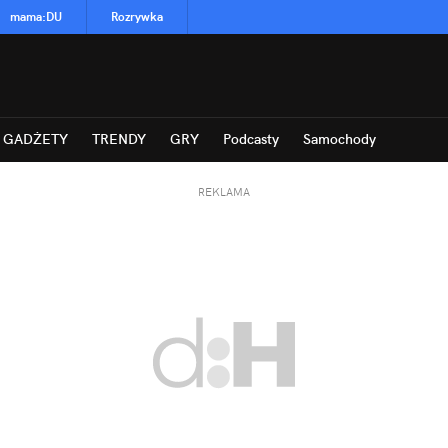
mama
:
DU
Rozrywka
GADŻETY
TRENDY
GRY
Podcasty
Samochody
REKLAMA