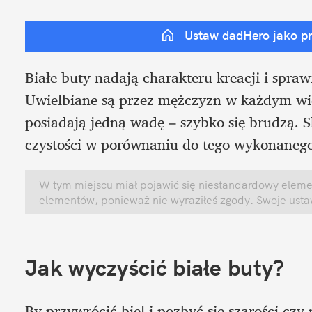
Ustaw dadHero jako p
Białe buty nadają charakteru kreacji i spraw
Uwielbiane są przez mężczyzn w każdym wiek
posiadają jedną wadę – szybko się brudzą. S
czystości w porównaniu do tego wykonanego
W tym miejscu miał pojawić się niestandardowy element
elementów, ponieważ nie wyraziłeś zgody. Swoje ust
Jak wyczyścić białe buty?
By przywrócić biel i pozbyć się szarości czy 