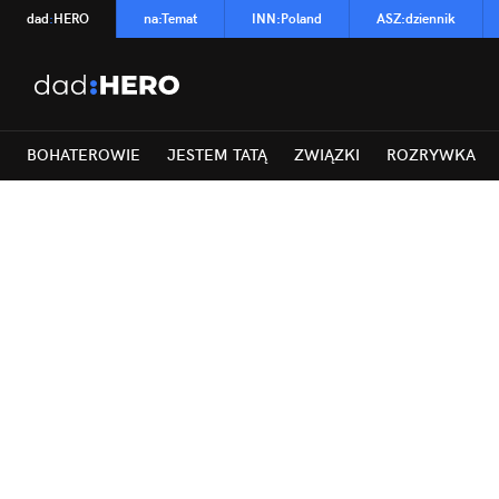
dad
:
HERO
na
:
Temat
INN
:
Poland
ASZ
:
dziennik
BOHATEROWIE
JESTEM TATĄ
ZWIĄZKI
ROZRYWKA