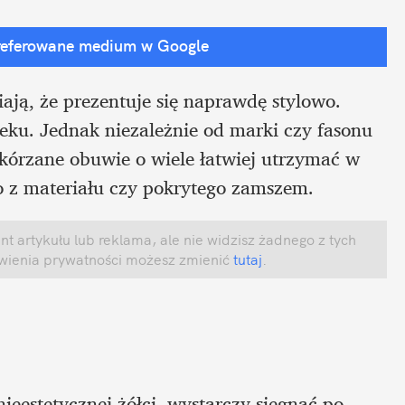
referowane medium w Google
iają, że prezentuje się naprawdę stylowo. 
u. Jednak niezależnie od marki czy fasonu 
kórzane obuwie o wiele łatwiej utrzymać w 
 z materiału czy pokrytego zamszem. 
 artykułu lub reklama, ale nie widzisz żadnego z tych 
awienia prywatności możesz zmienić
 tutaj
.
nieestetycznej żółci, wystarczy sięgnąć po 