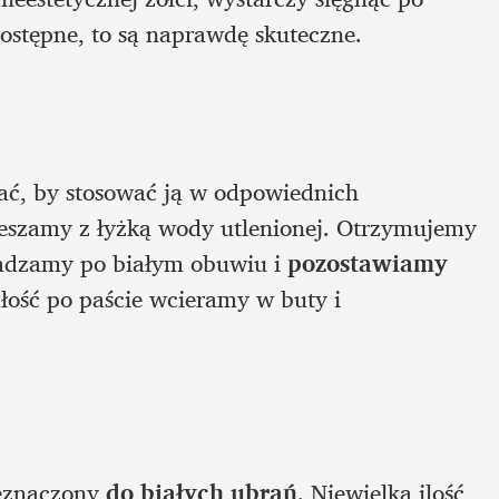
dostępne, to są naprawdę skuteczne.
ać, by stosować ją w odpowiednich 
eszamy z łyżką wody utlenionej. Otrzymujemy 
wadzamy po białym obuwiu i 
pozostawiamy 
łość po paście wcieramy w buty i 
eznaczony 
do białych ubrań
. Niewielką ilość 