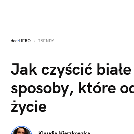
dad
:
HERO
TRENDY
Jak czyścić białe
sposoby, które o
życie
Klaudia Kierzkowska