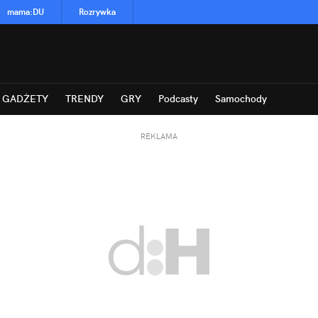
mama
:
DU
Rozrywka
GADŻETY
TRENDY
GRY
Podcasty
Samochody
REKLAMA