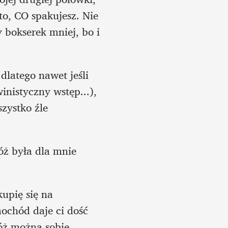
o, CO spakujesz. Nie 
 bokserek mniej, bo i 
dlatego nawet jeśli 
nistyczny wstęp...), 
zystko źle 
ż była dla mnie 
upię się na 
chód daje ci dość 
óż można sobie 