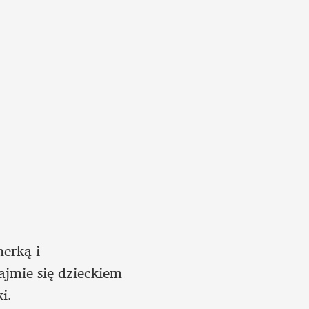
erką i 
jmie się dzieckiem 
i.