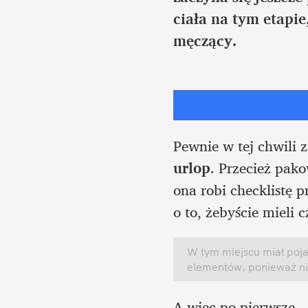
ciała na tym etapie
męczący.
urlop
. Przecież pak
ona robi checklistę 
o to, żebyście mieli
W tym miejscu miał poja
elementów, ponieważ ni
A więc po pierwsze – 