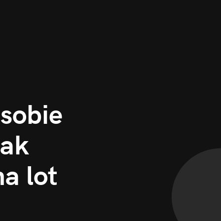
obie 
ak 
 lot 