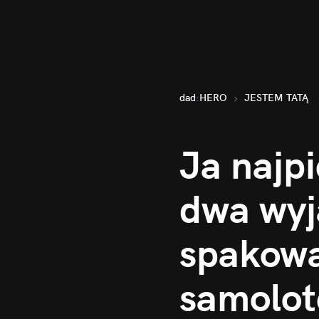
dad
:
HERO
JESTEM TATĄ
Ja najp
dwa wyj
spakować
samolo