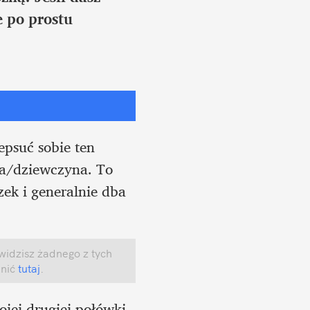
 po prostu 
Pewnie w tej chwili zastanawiasz się, dlaczego właściwie to ty masz zepsuć sobie ten 
a/dziewczyna. To 
ek i generalnie dba 
widzisz żadnego z tych 
nić
 tutaj
.
jej drugiej połówki, 