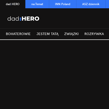
dad
:
HERO
na
:
Temat
INN
:
Poland
ASZ
:
dziennik
BOHATEROWIE
JESTEM TATĄ
ZWIĄZKI
ROZRYWKA