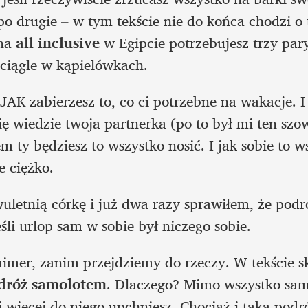
po drugie – w tym tekście nie do końca chodzi o t
na 
all inclusive
 w Egipcie potrzebujesz trzy pary
 ciągle w kąpielówkach.
 JAK zabierzesz to, co ci potrzebne na wakacje. I 
 wiedzie twoja partnerka (po to był mi ten szowi
 ty będziesz to wszystko nosić. I jak sobie to ws
e ciężko.
letnią córkę i już dwa razy sprawiłem, że podró
li urlop sam w sobie był niczego sobie.
aimer, zanim przejdziemy do rzeczy. W tekście sk
dróż samolotem
. Dlaczego? Mimo wszystko samo
 więcej do niego upchniesz. Chociaż i taką podr