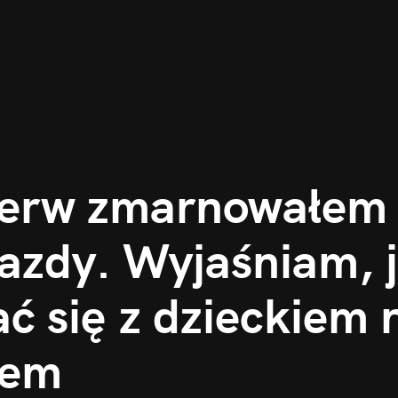
ierw zmarnowałem s
azdy. Wyjaśniam, j
 się z dzieckiem na
tem