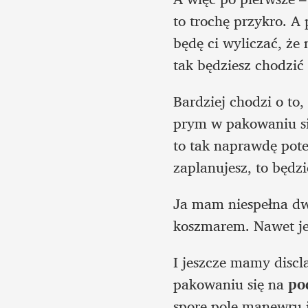
to trochę przykro. A 
będę ci wyliczać, że 
tak będziesz chodzić
Bardziej chodzi o to,
prym w pakowaniu się
to tak naprawdę potem
zaplanujesz, to będzi
Ja mam niespełna dwu
koszmarem. Nawet jeś
I jeszcze mamy discl
pakowaniu się na 
po
spore pole manewru i