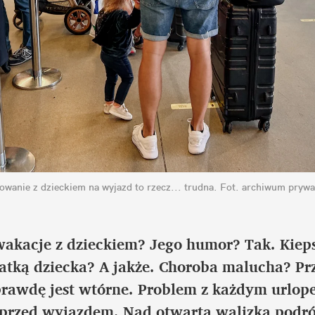
owanie z dzieckiem na wyjazd to rzecz... trudna.
Fot. archiwum prywa
wakacje z dzieckiem? Jego humor? Tak. Kiep
atką dziecka? A jakże. Choroba malucha? Prz
prawdę jest wtórne. Problem z każdym urlope
 przed wyjazdem. Nad otwartą walizką podróż