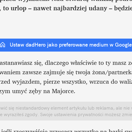
, to urlop – nawet najbardziej udany – będzie
Ustaw dadHero jako preferowane medium w Google
owaniem zawsze zajmuje się twoja żona/partnerk
przed wyjazdem, pierze wszystko, wrzuca do waliz
 czym umyć zęby na Majorce.
wić się niestandardowy element artykułu lub reklama, ale nie 
e wyraziłeś zgody. Swoje ustawienia prywatności możesz zmie
jeśli rzeczywiście zrzucasz wszystko na barki swo