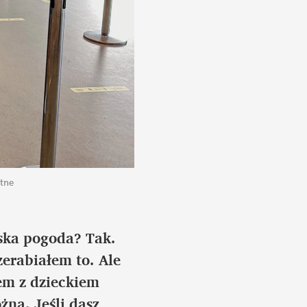
tne
ska pogoda? Tak. 
erabiałem to. Ale 
m z dzieckiem 
ną. Jeśli dasz 