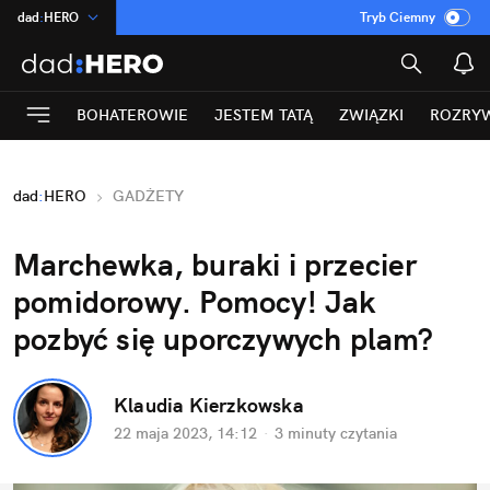
dad
:
HERO
Tryb Ciemny
na
:
Temat
INN
:
Poland
BOHATEROWIE
JESTEM TATĄ
ZWIĄZKI
ROZRY
ASZ
:
dziennik
mama
:
DU
dad
:
HERO
GADŻETY
Rozrywka
Marchewka, buraki i przecier 
pomidorowy. Pomocy! Jak 
pozbyć się uporczywych plam?
Klaudia Kierzkowska
22 maja 2023, 14:12
·
3 minuty
 czytania