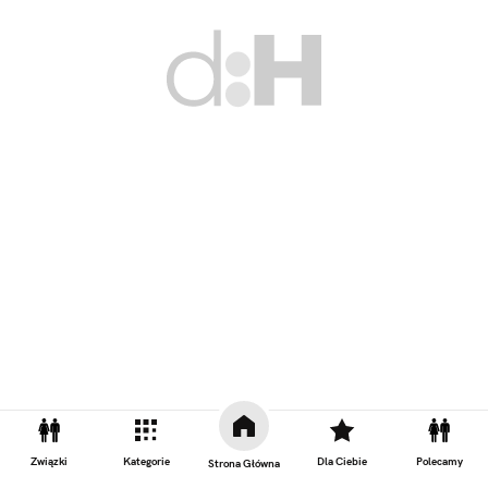
Zobacz również
Związki
Kategorie
Dla Ciebie
Polecamy
Strona Główna