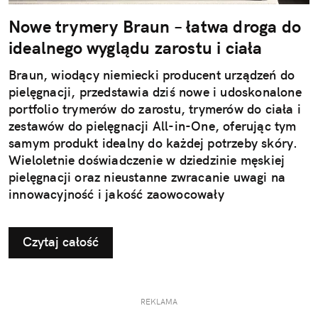
Nowe trymery Braun – łatwa droga do
idealnego wyglądu zarostu i ciała
Braun, wiodący niemiecki producent urządzeń do
pielęgnacji, przedstawia dziś nowe i udoskonalone
portfolio trymerów do zarostu, trymerów do ciała i
zestawów do pielęgnacji All-in-One, oferując tym
samym produkt idealny do każdej potrzeby skóry.
Wieloletnie doświadczenie w dziedzinie męskiej
pielęgnacji oraz nieustanne zwracanie uwagi na
innowacyjność i jakość zaowocowały
wprowadzeniem do oferty nowego trymera do
zarostu Braun BT9, trymera do ciała Braun BG7
Czytaj całość
oraz zestawu do stylizacji All-in-One Braun AIO7.
Teraz możesz śmiało i bez wysiłku uzyskać
pożądany efekt stylizacji w domu – czy to
precyzyjne krawędzie zarostu i delikatną skórę
REKLAMA
wokół nich, czy gładkość skóry na całym ciele.