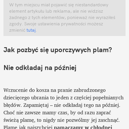
W tym miejscu miał pojawić się niestandardowy 
element artykułu lub reklama, ale nie widzisz 
żadnego z tych elementów, ponieważ nie wyraziłeś 
zgody. Swoje ustawienia prywatności możesz 
zmienić
 tutaj
.
Nie odkładaj na później
Wrzucenie do kosza na pranie zabrudzonego 
dziecięcego ubrania to jeden z częściej popełnianych 
błędów. Zapamiętaj – nie odkładaj tego na później. 
Choć nie zawsze mamy czas, by od razu zaprać 
świeżą plamę, to nigdy nie pozwólmy jej zaschnąć. 
Plamę jak najszybciej 
namaczamy w chłodnej 