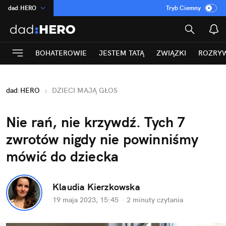
dad
:
HERO
Tryb Ciemny
na
:
Temat
INN
:
Poland
BOHATEROWIE
JESTEM TATĄ
ZWIĄZKI
ROZRY
ASZ
:
dziennik
mama
:
DU
dad
:
HERO
DZIECI MAJĄ GŁOS
Rozrywka
Nie rań, nie krzywdź. Tych 7 
zwrotów nigdy nie powinniśmy 
mówić do dziecka
Klaudia Kierzkowska
19 maja 2023, 15:45
·
2 minuty
 czytania