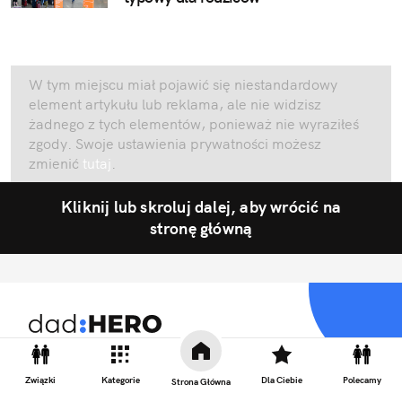
W tym miejscu miał pojawić się niestandardowy
element artykułu lub reklama, ale nie widzisz
żadnego z tych elementów, ponieważ nie wyraziłeś
zgody. Swoje ustawienia prywatności możesz
zmienić
tutaj
.
Kliknij lub skroluj dalej, aby wrócić na
stronę główną
Fajnie być tatą
Związki
Kategorie
Dla Ciebie
Polecamy
Strona Główna