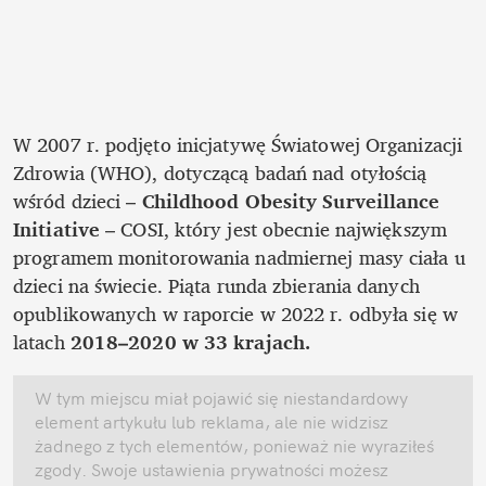
W 2007 r. podjęto inicjatywę Światowej Organizacji 
Zdrowia (WHO), dotyczącą badań nad otyłością 
wśród dzieci – 
Childhood Obesity Surveillance 
Initiative
 – COSI, który jest obecnie największym 
programem monitorowania nadmiernej masy ciała u 
dzieci na świecie. Piąta runda zbierania danych 
opublikowanych w raporcie w 2022 r. odbyła się w 
latach 
2018–2020 w 33 krajach. 
W tym miejscu miał pojawić się niestandardowy 
element artykułu lub reklama, ale nie widzisz 
żadnego z tych elementów, ponieważ nie wyraziłeś 
zgody. Swoje ustawienia prywatności możesz 