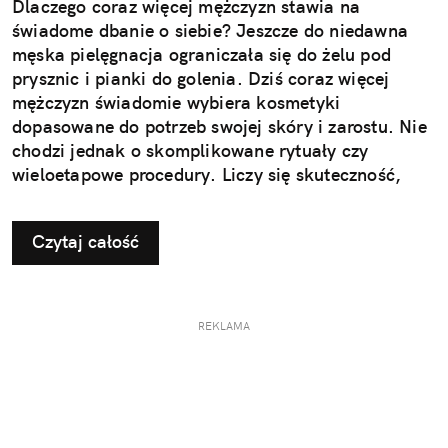
Dlaczego coraz więcej mężczyzn stawia na
świadome dbanie o siebie? Jeszcze do niedawna
męska pielęgnacja ograniczała się do żelu pod
prysznic i pianki do golenia. Dziś coraz więcej
mężczyzn świadomie wybiera kosmetyki
dopasowane do potrzeb swojej skóry i zarostu. Nie
chodzi jednak o skomplikowane rytuały czy
wieloetapowe procedury. Liczy się skuteczność,
wygoda i produkty, które naprawdę działają.
Nowoczesna pielęgnacja przestała być dodatkiem –
Czytaj całość
stała się elementem codziennego dbania o siebie,
tak naturalnym jak aktywność fizyczna czy zdrowa
dieta. To właśnie na tę potrzebę odpowiada marka
MEN ROCK, tworząc kosmetyki, które są proste w
REKLAMA
użyciu, skuteczne i dopasowane do współczesnego
stylu życia.