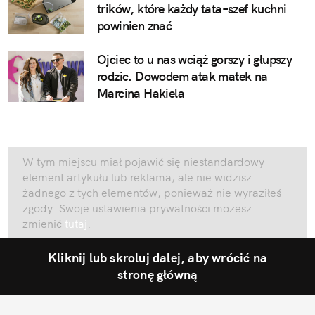
trików, które każdy tata–szef kuchni
powinien znać
Ojciec to u nas wciąż gorszy i głupszy
rodzic. Dowodem atak matek na
Marcina Hakiela
W tym miejscu miał pojawić się niestandardowy
element artykułu lub reklama, ale nie widzisz
żadnego z tych elementów, ponieważ nie wyraziłeś
zgody. Swoje ustawienia prywatności możesz
zmienić
tutaj
.
Kliknij lub skroluj dalej, aby wrócić na
stronę główną