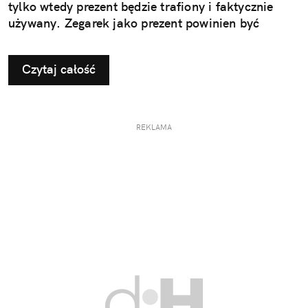
tylko wtedy prezent będzie trafiony i faktycznie
używany. Zegarek jako prezent powinien być
dopasowany do stylu życia i gustu obdarowanej
osoby. To decyzja, która wpływa na jego późniejsze
Czytaj całość
użytkowanie i odbiór.
REKLAMA