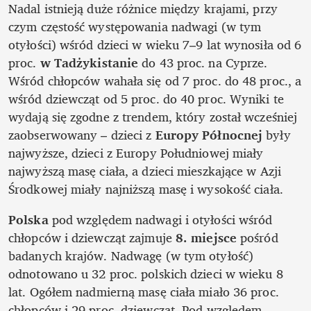
Nadal istnieją duże różnice między krajami, przy 
czym częstość występowania nadwagi (w tym 
otyłości) wśród dzieci w wieku 7–9 lat wynosiła od 6 
proc. 
w Tadżykistanie
 do 43 proc. na Cyprze. 
Wśród chłopców wahała się od 7 proc. do 48 proc., a 
wśród dziewcząt od 5 proc. do 40 proc. Wyniki te 
wydają się zgodne z trendem, który został wcześniej 
zaobserwowany – dzieci z 
Europy Północnej
 były 
najwyższe, dzieci z Europy Południowej miały 
najwyższą masę ciała, a dzieci mieszkające w Azji 
Środkowej miały najniższą masę i wysokość ciała. 
Polska
 pod względem nadwagi i otyłości wśród 
chłopców i dziewcząt zajmuje 
8. miejsce 
pośród 
badanych krajów. Nadwagę (w tym otyłość) 
odnotowano u 32 proc. polskich dzieci w wieku 8 
lat. Ogółem nadmierną masę ciała miało 36 proc. 
chłopców i 29 proc. dziewcząt. Pod względem 