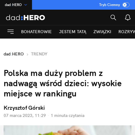
dad
:
HERO
Tryb Ciemny
na
:
Temat
INN
:
Poland
BOHATEROWIE
JESTEM TATĄ
ZWIĄZKI
ROZRY
ASZ
:
dziennik
mama
:
DU
dad
:
HERO
TRENDY
Rozrywka
Polska ma duży problem z 
nadwagą wśród dzieci: wysokie 
miejsce w rankingu
Krzysztof Górski
07 marca 2023, 11:29
·
1 minuta
 czytania