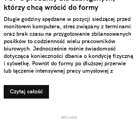
którzy chcą wrócić do formy
Długie godziny spędzane w pozycji siedzącej przed
monitorem komputera, stres związany z terminami
oraz brak czasu na przygotowanie zbilansowanych
posiłków to codzienność wielu pracowników
biurowych. Jednocześnie rośnie świadomość
dotycząca konieczności dbania o kondycję fizyczną
i sylwetkę. Powrót do formy po dłuższej przerwie
lub łączenie intensywnej pracy umysłowej z
treningami wymaga jednak strategicznego
podejścia. Kluczem do sukcesu jest nie tylko
Czytaj całość
odpowiedni plan treningowy, ale także właściwe
odżywienie organizmu.
REKLAMA