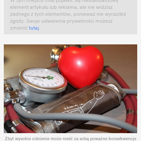
element artykułu lub reklama, ale nie widzisz 
żadnego z tych elementów, ponieważ nie wyraziłeś 
zgody. Swoje ustawienia prywatności możesz 
zmienić
 tutaj
.
Zbyt wysokie ciśnienie może nieść za sobą poważne konsekwencje