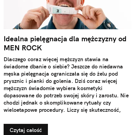
Idealna pielęgnacja dla mężczyzny od
MEN ROCK
Dlaczego coraz więcej mężczyzn stawia na
świadome dbanie o siebie? Jeszcze do niedawna
męska pielęgnacja ograniczała się do żelu pod
prysznic i pianki do golenia. Dziś coraz więcej
mężczyzn świadomie wybiera kosmetyki
dopasowane do potrzeb swojej skóry i zarostu. Nie
chodzi jednak o skomplikowane rytuały czy
wieloetapowe procedury. Liczy się skuteczność,
wygoda i produkty, które naprawdę działają.
Nowoczesna pielęgnacja przestała być dodatkiem –
Czytaj całość
stała się elementem codziennego dbania o siebie,