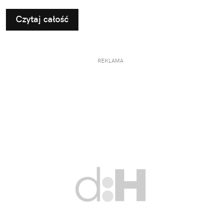
podejścia. Kluczem do sukcesu jest nie tylko
Czytaj całość
odpowiedni plan treningowy, ale także właściwe
odżywienie organizmu.
REKLAMA