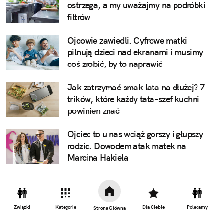
ostrzega, a my uważajmy na podróbki
filtrów
Ojcowie zawiedli. Cyfrowe matki
pilnują dzieci nad ekranami i musimy
coś zrobić, by to naprawić
Jak zatrzymać smak lata na dłużej? 7
trików, które każdy tata–szef kuchni
powinien znać
Ojciec to u nas wciąż gorszy i głupszy
rodzic. Dowodem atak matek na
Marcina Hakiela
W tym miejscu miał pojawić się niestandardowy
Związki
Kategorie
Dla Ciebie
Polecamy
Strona Główna
element artykułu lub reklama, ale nie widzisz