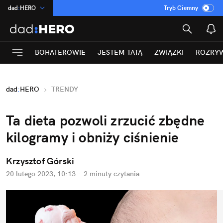
dad
:
HERO
Tryb Ciemny
na
:
Temat
INN
:
Poland
BOHATEROWIE
JESTEM TATĄ
ZWIĄZKI
ROZRY
ASZ
:
dziennik
mama
:
DU
dad
:
HERO
TRENDY
Rozrywka
Ta dieta pozwoli zrzucić zbędne 
kilogramy i obniży ciśnienie
Krzysztof Górski
20 lutego 2023, 10:13
·
2 minuty
 czytania