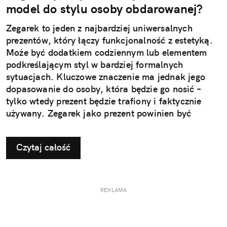
model do stylu osoby obdarowanej?
Zegarek to jeden z najbardziej uniwersalnych
prezentów, który łączy funkcjonalność z estetyką.
Może być dodatkiem codziennym lub elementem
podkreślającym styl w bardziej formalnych
sytuacjach. Kluczowe znaczenie ma jednak jego
dopasowanie do osoby, która będzie go nosić –
tylko wtedy prezent będzie trafiony i faktycznie
używany. Zegarek jako prezent powinien być
dopasowany do stylu życia i gustu obdarowanej
osoby. To decyzja, która wpływa na jego późniejsze
Czytaj całość
użytkowanie i odbiór.
REKLAMA