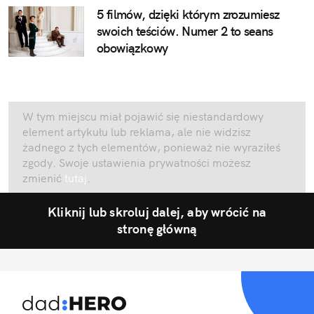
5 filmów, dzięki którym zrozumiesz
swoich teściów. Numer 2 to seans
obowiązkowy
W tym miejscu miał pojawić się niestandardowy
element artykułu lub reklama, ale nie widzisz
żadnego z tych elementów, ponieważ nie wyraziłeś
zgody. Swoje ustawienia prywatności możesz
zmienić
tutaj
.
Kliknij lub skroluj dalej, aby wrócić na
stronę główną