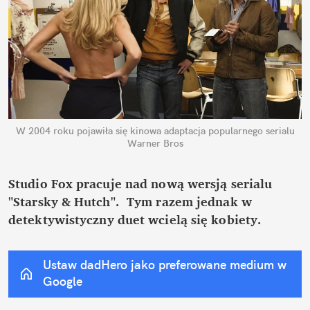
W 2004 roku pojawiła się kinowa adaptacja popularnego serialu
Warner Bros
Studio Fox pracuje nad nową wersją serialu 
"Starsky & Hutch".  Tym razem jednak w 
detektywistyczny duet wcielą się kobiety.
Ustaw dadHero jako preferowane medium w 
Google