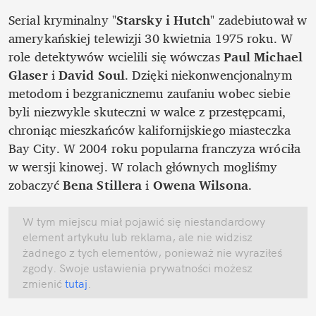
Serial kryminalny "
Starsky i Hutch
" zadebiutował w 
amerykańskiej telewizji 30 kwietnia 1975 roku. W 
role detektywów wcielili się wówczas 
Paul Michael 
Glaser
 i 
David Soul
. Dzięki niekonwencjonalnym 
metodom i bezgranicznemu zaufaniu wobec siebie 
byli niezwykle skuteczni w walce z przestępcami, 
chroniąc mieszkańców kalifornijskiego miasteczka 
Bay City. W 2004 roku popularna franczyza wróciła 
w wersji kinowej. W rolach głównych mogliśmy 
zobaczyć 
Bena Stillera
 i 
Owena Wilsona
. 
W tym miejscu miał pojawić się niestandardowy 
element artykułu lub reklama, ale nie widzisz 
żadnego z tych elementów, ponieważ nie wyraziłeś 
zgody. Swoje ustawienia prywatności możesz 
zmienić
 tutaj
.