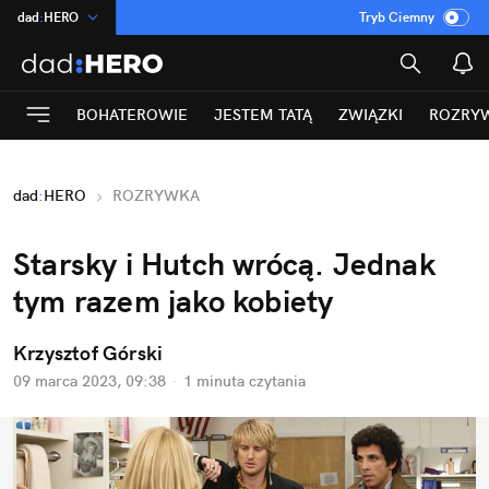
dad
:
HERO
Tryb Ciemny
na
:
Temat
INN
:
Poland
BOHATEROWIE
JESTEM TATĄ
ZWIĄZKI
ROZRY
ASZ
:
dziennik
mama
:
DU
dad
:
HERO
ROZRYWKA
Rozrywka
Starsky i Hutch wrócą. Jednak 
tym razem jako kobiety
Krzysztof Górski
09 marca 2023, 09:38
·
1 minuta
 czytania