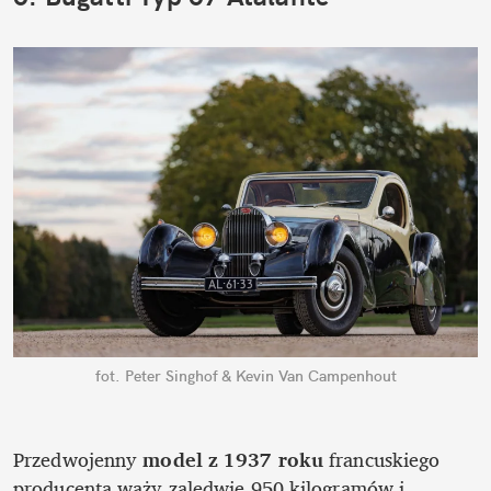
fot. Peter Singhof & Kevin Van Campenhout
Przedwojenny 
model z 1937 roku
 francuskiego 
producenta waży zaledwie 950 kilogramów i 