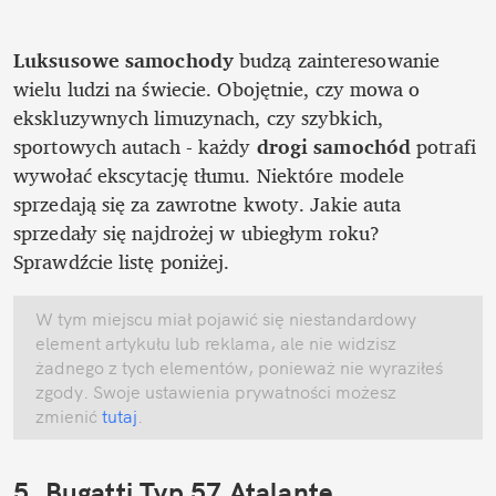
Luksusowe samochody 
budzą zainteresowanie 
wielu ludzi na świecie. Obojętnie, czy mowa o

ekskluzywnych limuzynach, czy szybkich, 
sportowych autach - każdy 
drogi samochód 
potrafi 
wywołać ekscytację tłumu. Niektóre modele 
sprzedają się za zawrotne kwoty. Jakie auta 
sprzedały się najdrożej w ubiegłym roku? 
Sprawdźcie listę poniżej.
W tym miejscu miał pojawić się niestandardowy 
element artykułu lub reklama, ale nie widzisz 
żadnego z tych elementów, ponieważ nie wyraziłeś 
zgody. Swoje ustawienia prywatności możesz 
zmienić
 tutaj
.
5. Bugatti Typ 57 Atalante