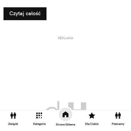
treningami wymaga jednak strategicznego
podejścia. Kluczem do sukcesu jest nie tylko
Czytaj całość
odpowiedni plan treningowy, ale także właściwe
odżywienie organizmu.
REKLAMA
Związki
Kategorie
Dla Ciebie
Polecamy
Strona Główna