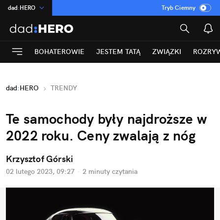
dad
:
HERO
Tryb Ciemny
na
:
Temat
INN
:
Poland
BOHATEROWIE
JESTEM TATĄ
ZWIĄZKI
ROZRY
ASZ
:
dziennik
mama
:
DU
dad
:
HERO
TRENDY
Rozrywka
Te samochody były najdroższe w 
2022 roku. Ceny zwalają z nóg
Krzysztof Górski
02 lutego 2023, 09:27
·
2 minuty
 czytania