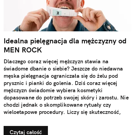
Idealna pielęgnacja dla mężczyzny od
MEN ROCK
Dlaczego coraz więcej mężczyzn stawia na
świadome dbanie o siebie? Jeszcze do niedawna
męska pielęgnacja ograniczała się do żelu pod
prysznic i pianki do golenia. Dziś coraz więcej
mężczyzn świadomie wybiera kosmetyki
dopasowane do potrzeb swojej skóry i zarostu. Nie
chodzi jednak o skomplikowane rytuały czy
wieloetapowe procedury. Liczy się skuteczność,
wygoda i produkty, które naprawdę działają.
Nowoczesna pielęgnacja przestała być dodatkiem –
Czytaj całość
stała się elementem codziennego dbania o siebie,