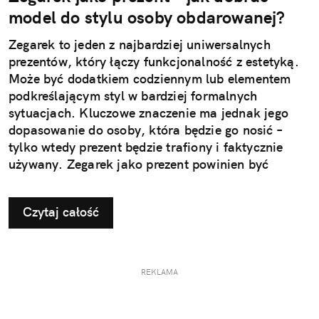
model do stylu osoby obdarowanej?
Zegarek to jeden z najbardziej uniwersalnych
prezentów, który łączy funkcjonalność z estetyką.
Może być dodatkiem codziennym lub elementem
podkreślającym styl w bardziej formalnych
sytuacjach. Kluczowe znaczenie ma jednak jego
dopasowanie do osoby, która będzie go nosić –
tylko wtedy prezent będzie trafiony i faktycznie
używany. Zegarek jako prezent powinien być
dopasowany do stylu życia i gustu obdarowanej
osoby. To decyzja, która wpływa na jego późniejsze
Czytaj całość
użytkowanie i odbiór.
REKLAMA