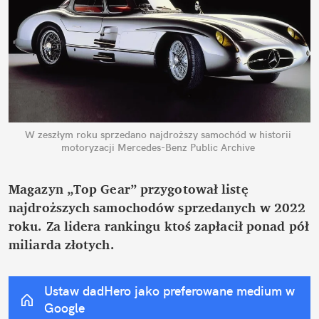
W zeszłym roku sprzedano najdroższy samochód w historii 
motoryzacji
Mercedes-Benz Public Archive
Magazyn „Top Gear” przygotował listę 
najdroższych samochodów sprzedanych w 2022 
roku. Za lidera rankingu ktoś zapłacił ponad pół 
miliarda złotych.
Ustaw dadHero jako preferowane medium w 
Google