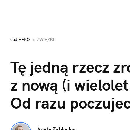
dad
:
HERO
ZWIĄZKI
Tę jedną rzecz z
z nową (i wielolet
Od razu poczujec
Aneta Zabłocka