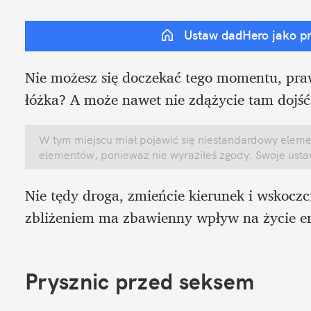
Ustaw dadHero jako p
Nie możesz się doczekać tego momentu, praw
łóżka? A może nawet nie zdążycie tam dojść
W tym miejscu miał pojawić się niestandardowy element
elementów, ponieważ nie wyraziłeś zgody. Swoje ust
Nie tędy droga, zmieńcie kierunek i wskoczc
zbliżeniem ma zbawienny wpływ na życie ero
Prysznic przed seksem 