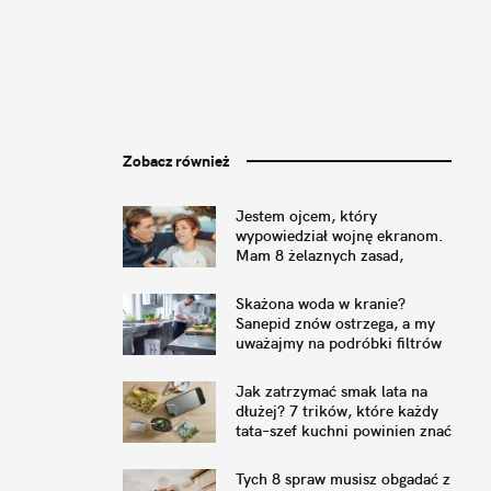
Zobacz również
Jestem ojcem, który
wypowiedział wojnę ekranom.
Mam 8 żelaznych zasad,
których trzymamy się w domu
Skażona woda w kranie?
Sanepid znów ostrzega, a my
uważajmy na podróbki filtrów
Jak zatrzymać smak lata na
dłużej? 7 trików, które każdy
tata–szef kuchni powinien znać
Tych 8 spraw musisz obgadać z