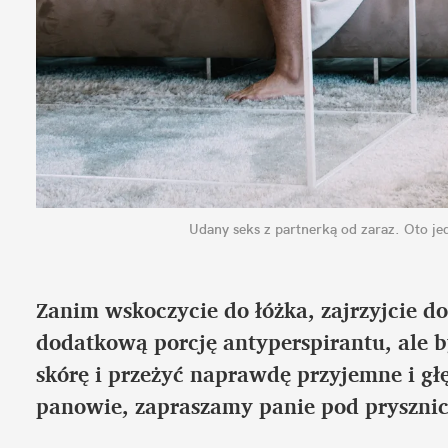
Udany seks z partnerką od zaraz. Oto je
Zanim wskoczycie do łóżka, zajrzyjcie do ł
dodatkową porcję antyperspirantu, ale by
skórę i przeżyć naprawdę przyjemne i głę
panowie, zapraszamy panie pod prysznic