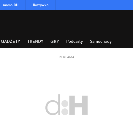
mama
:
DU
Rozrywka
GADŻETY
TRENDY
GRY
Podcasty
Samochody
REKLAMA