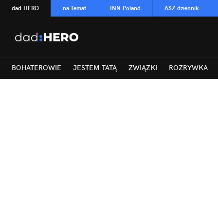
dad
:
HERO
na
:
Temat
INN
:
Poland
ASZ
:
dziennik
BOHATEROWIE
JESTEM TATĄ
ZWIĄZKI
ROZRYWKA