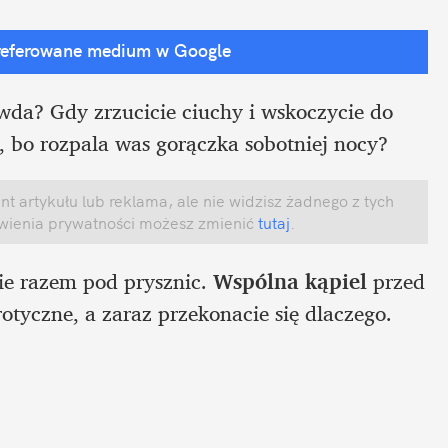
referowane medium w Google
da? Gdy zrzucicie ciuchy i wskoczycie do 
, bo rozpala was gorączka sobotniej nocy? 
 artykułu lub reklama, ale nie widzisz żadnego z tych 
awienia prywatności możesz zmienić
 tutaj
.
ie razem pod prysznic. 
Wspólna kąpiel 
przed 
tyczne, a zaraz przekonacie się dlaczego. 