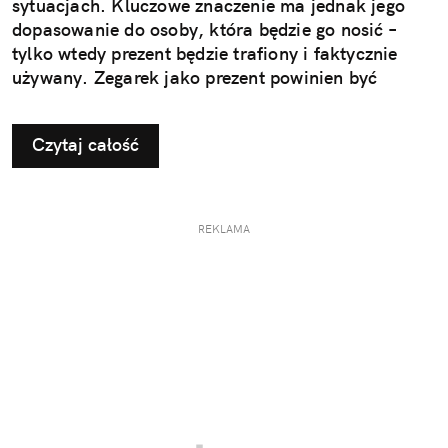
sytuacjach. Kluczowe znaczenie ma jednak jego
dopasowanie do osoby, która będzie go nosić –
tylko wtedy prezent będzie trafiony i faktycznie
używany. Zegarek jako prezent powinien być
dopasowany do stylu życia i gustu obdarowanej
osoby. To decyzja, która wpływa na jego późniejsze
Czytaj całość
użytkowanie i odbiór.
REKLAMA