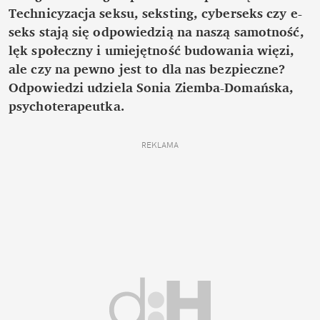
Technicyzacja seksu, seksting, cyberseks czy e-
seks stają się odpowiedzią na naszą samotność,
lęk społeczny i umiejętność budowania więzi,
ale czy na pewno jest to dla nas bezpieczne?
Odpowiedzi udziela Sonia Ziemba-Domańska,
psychoterapeutka.
REKLAMA