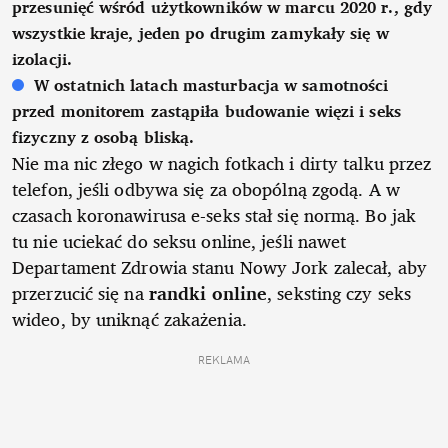
przesunięć wśród użytkowników w marcu 2020 r., gdy
wszystkie kraje, jeden po drugim zamykały się w
izolacji.
W ostatnich latach masturbacja w samotności
przed monitorem zastąpiła budowanie więzi i seks
fizyczny z osobą bliską.
Nie ma nic złego w nagich fotkach i dirty talku przez
telefon, jeśli odbywa się za obopólną zgodą. A w
czasach koronawirusa e-seks stał się normą. Bo jak
tu nie uciekać do seksu online, jeśli nawet
Departament Zdrowia stanu Nowy Jork zalecał, aby
przerzucić się na
randki online
, seksting czy seks
wideo, by uniknąć zakażenia.
REKLAMA