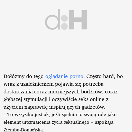
Dołóżmy do tego
oglądanie porno.
Często hard, bo
wraz z uzależnieniem pojawia się potrzeba
dostarczania coraz mocniejszych bodźców, coraz
głębszej stymulacji i oczywiście seks online z
użyciem naprawdę inspirujących gadżetów.
– To wszystko jest ok, jeśli spełnia to swoją rolę jako
element urozmaicenia życia seksualnego – uspokaja
Ziemba-Domańska.