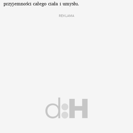
przyjemności całego ciała i umysłu.
REKLAMA