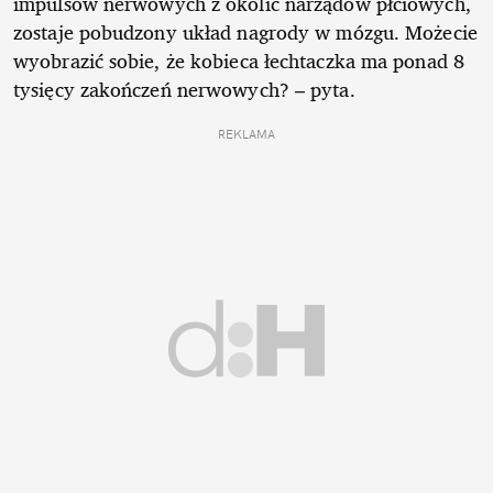
impulsów nerwowych z okolic narządów płciowych,
zostaje pobudzony układ nagrody w mózgu. Możecie
wyobrazić sobie, że kobieca łechtaczka ma ponad 8
tysięcy zakończeń nerwowych? – pyta.
REKLAMA