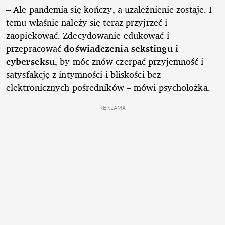
– Ale pandemia się kończy, a uzależnienie zostaje. I
temu właśnie należy się teraz przyjrzeć i
zaopiekować. Zdecydowanie edukować i
przepracować
doświadczenia sekstingu i
cyberseksu
, by móc znów czerpać przyjemność i
satysfakcję z intymności i bliskości bez
elektronicznych pośredników – mówi psycholożka.
REKLAMA