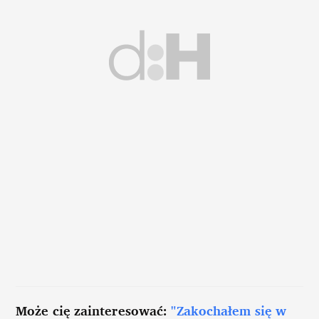
Może cię zainteresować:
"Zakochałem się w