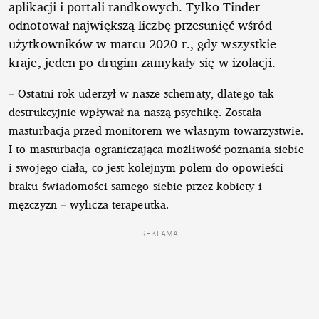
aplikacji i portali randkowych. Tylko Tinder
odnotował największą liczbę przesunięć wśród
użytkowników w marcu 2020 r., gdy wszystkie
kraje, jeden po drugim zamykały się w izolacji.
– Ostatni rok uderzył w nasze schematy, dlatego tak
destrukcyjnie wpływał na naszą psychikę. Została
masturbacja przed monitorem we własnym towarzystwie.
I to masturbacja ograniczająca możliwość poznania siebie
i swojego ciała, co jest kolejnym polem do opowieści
braku świadomości samego siebie przez kobiety i
mężczyzn – wylicza terapeutka.
REKLAMA