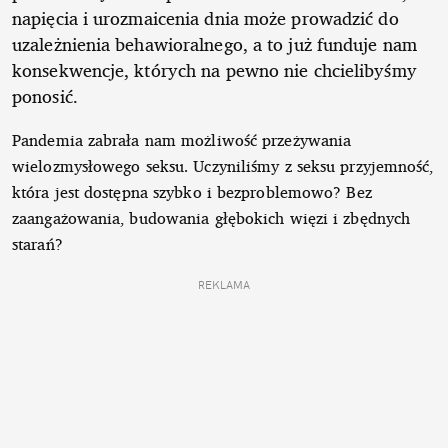
napięcia i urozmaicenia dnia może prowadzić do
uzależnienia behawioralnego, a to już funduje nam
konsekwencje, których na pewno nie chcielibyśmy
ponosić.
Pandemia zabrała nam możliwość przeżywania
wielozmysłowego seksu. Uczyniliśmy z seksu przyjemność,
która jest dostępna szybko i bezproblemowo? Bez
zaangażowania, budowania głębokich więzi i zbędnych
starań?
REKLAMA