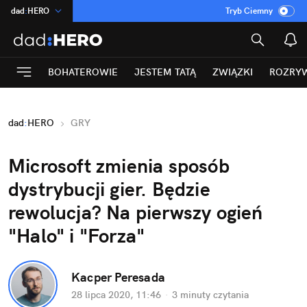
dad
:
HERO
Tryb Ciemny
na
:
Temat
INN
:
Poland
BOHATEROWIE
JESTEM TATĄ
ZWIĄZKI
ROZRY
ASZ
:
dziennik
mama
:
DU
dad
:
HERO
GRY
Rozrywka
Microsoft zmienia sposób
dystrybucji gier. Będzie
rewolucja? Na pierwszy ogień
"Halo" i "Forza"
Kacper Peresada
28 lipca 2020, 11:46
·
3 minuty
czytania