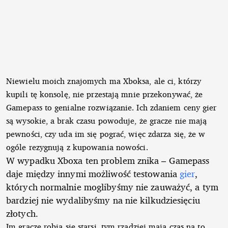
Niewielu moich znajomych ma Xboksa, ale ci, którzy
kupili tę konsolę, nie przestają mnie przekonywać, że
Gamepass to genialne rozwiązanie. Ich zdaniem ceny gier
są wysokie, a brak czasu powoduje, że gracze nie mają
pewności, czy uda im się pograć, więc zdarza się, że w
ogóle rezygnują z kupowania nowości.
W wypadku Xboxa ten problem znika – Gamepass
daje między innymi możliwość testowania
gier
,
których normalnie moglibyśmy nie zauważyć, a tym
bardziej nie wydalibyśmy na nie kilkudziesięciu
złotych.
Im gracze robią się starsi, tym rzadziej mają czas na to,