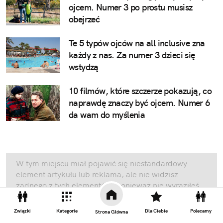
ojcem. Numer 3 po prostu musisz
obejrzeć
Te 5 typów ojców na all inclusive zna
każdy z nas. Za numer 3 dzieci się
wstydzą
10 filmów, które szczerze pokazują, co
naprawdę znaczy być ojcem. Numer 6
da wam do myślenia
W tym miejscu miał pojawić się niestandardowy
element artykułu lub reklama, ale nie widzisz
żadnego z tych elementów, ponieważ nie wyraziłeś
zgody. Swoje ustawienia prywatności możesz
zmienić
tutaj
.
Związki
Kategorie
Dla Ciebie
Polecamy
Strona Główna