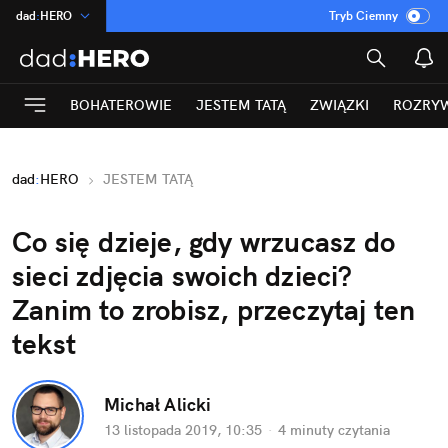
dad
:
HERO
Tryb Ciemny
na
:
Temat
INN
:
Poland
BOHATEROWIE
JESTEM TATĄ
ZWIĄZKI
ROZRY
ASZ
:
dziennik
mama
:
DU
dad
:
HERO
JESTEM TATĄ
Rozrywka
Co się dzieje, gdy wrzucasz do
sieci zdjęcia swoich dzieci?
Zanim to zrobisz, przeczytaj ten
tekst
Michał Alicki
13 listopada 2019, 10:35
·
4 minuty
czytania