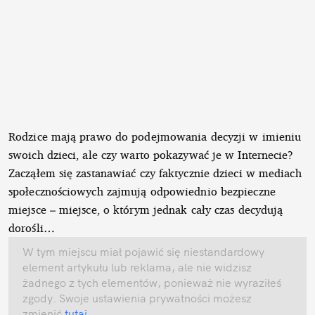
Rodzice mają prawo do podejmowania decyzji w imieniu
swoich dzieci, ale czy warto pokazywać je w Internecie?
Zacząłem się zastanawiać czy faktycznie dzieci w mediach
społecznościowych zajmują odpowiednio bezpieczne
miejsce – miejsce, o którym jednak cały czas decydują
dorośli…
W tym miejscu miał pojawić się niestandardowy
element artykułu lub reklama, ale nie widzisz
żadnego z tych elementów, ponieważ nie wyraziłeś
zgody. Swoje ustawienia prywatności możesz
zmienić
tutaj
.