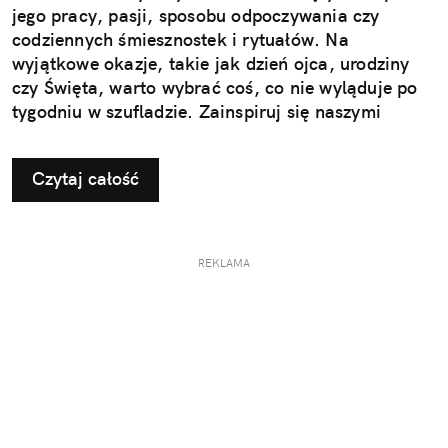
jego pracy, pasji, sposobu odpoczywania czy
codziennych śmiesznostek i rytuałów. Na
wyjątkowe okazje, takie jak dzień ojca, urodziny
czy Święta, warto wybrać coś, co nie wyląduje po
tygodniu w szufladzie. Zainspiruj się naszymi
pomysłami na użyteczne i przemyślane prezenty dla
taty.
Czytaj całość
REKLAMA