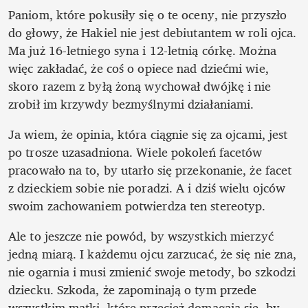
Paniom, które pokusiły się o te oceny, nie przyszło 
do głowy, że Hakiel nie jest debiutantem w roli ojca. 
Ma już 16-letniego syna i 12-letnią córkę. Można 
więc zakładać, że coś o opiece nad dziećmi wie, 
skoro razem z byłą żoną wychował dwójkę i nie 
zrobił im krzywdy bezmyślnymi działaniami.
Ja wiem, że opinia, która ciągnie się za ojcami, jest 
po trosze uzasadniona. Wiele pokoleń facetów 
pracowało na to, by utarło się przekonanie, że facet 
z dzieckiem sobie nie poradzi. A i dziś wielu ojców 
swoim zachowaniem potwierdza ten stereotyp.
Ale to jeszcze nie powód, by wszystkich mierzyć 
jedną miarą. I każdemu ojcu zarzucać, że się nie zna, 
nie ogarnia i musi zmienić swoje metody, bo szkodzi 
dziecku. Szkoda, że zapominają o tym przede 
wszystkim matki, które przecież domagają się, by 