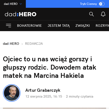
dad
:
HERO
Tryb Ciemny
na
:
Temat
INN
:
Poland
BOHATEROWIE
JESTEM TATĄ
ZWIĄZKI
ROZRY
ASZ
:
dziennik
mama
:
DU
dad
:
HERO
REDAKCJA
Rozrywka
Ojciec to u nas wciąż gorszy i 
głupszy rodzic. Dowodem atak 
matek na Marcina Hakiela
Artur Grabarczyk
12 sierpnia 2025, 16:15
·
2 minuty
 czytania