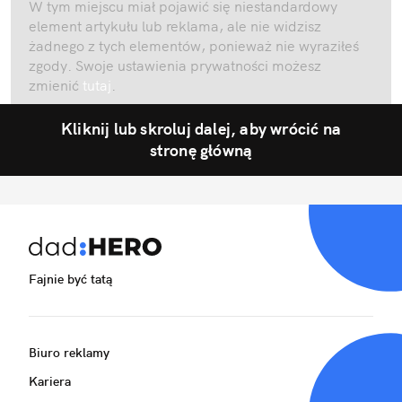
W tym miejscu miał pojawić się niestandardowy
element artykułu lub reklama, ale nie widzisz
żadnego z tych elementów, ponieważ nie wyraziłeś
zgody. Swoje ustawienia prywatności możesz
zmienić
tutaj
.
Kliknij lub skroluj dalej, aby wrócić na
stronę główną
Fajnie być tatą
Biuro reklamy
Kariera