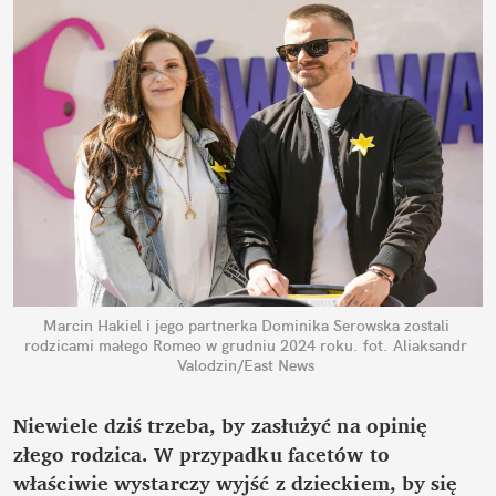
Marcin Hakiel i jego partnerka Dominika Serowska zostali 
rodzicami małego Romeo w grudniu 2024 roku.
fot. Aliaksandr 
Valodzin/East News
Niewiele dziś trzeba, by zasłużyć na opinię 
złego rodzica. W przypadku facetów to 
właściwie wystarczy wyjść z dzieckiem, by się 