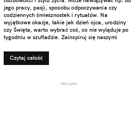
osobowości i stylu życia. Może nawiązywać np. do
jego pracy, pasji, sposobu odpoczywania czy
codziennych śmiesznostek i rytuałów. Na
wyjątkowe okazje, takie jak dzień ojca, urodziny
czy Święta, warto wybrać coś, co nie wyląduje po
tygodniu w szufladzie. Zainspiruj się naszymi
pomysłami na użyteczne i przemyślane prezenty dla
taty.
Czytaj całość
REKLAMA