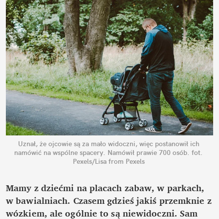
Uznał, że ojcowie są za mało widoczni, więc postanowił ich 
namówić na wspólne spacery. Namówił prawie 700 osób.
fot. 
Pexels/Lisa from Pexels
Mamy z dziećmi na placach zabaw, w parkach, 
w bawialniach. Czasem gdzieś jakiś przemknie z 
wózkiem, ale ogólnie to są niewidoczni. Sam 