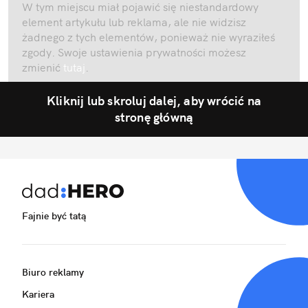
W tym miejscu miał pojawić się niestandardowy
element artykułu lub reklama, ale nie widzisz
żadnego z tych elementów, ponieważ nie wyraziłeś
zgody. Swoje ustawienia prywatności możesz
zmienić
tutaj
.
Kliknij lub skroluj dalej, aby wrócić na
stronę główną
Fajnie być tatą
Biuro reklamy
Kariera