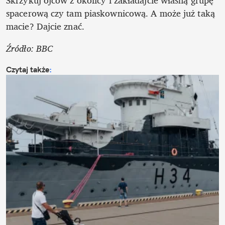
Skrzykuj ojców z okolicy i zakładajcie własną grupę 
spacerową czy tam piaskownicową. A może już taką 
macie? Dajcie znać.
Źródło: BBC
Czytaj także
: