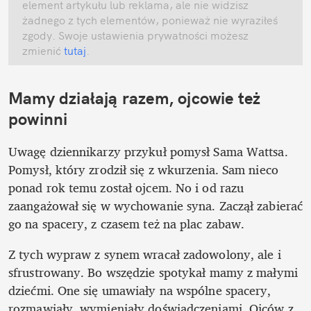
element artykułu lub reklama, ale nie widzisz 
żadnego z tych elementów, ponieważ nie wyraziłeś 
zgody. Swoje ustawienia prywatności możesz 
zmienić
 tutaj
.
Mamy działają razem, ojcowie też 
powinni
Uwagę dziennikarzy przykuł pomysł Sama Wattsa. 
Pomysł, który zrodził się z wkurzenia. Sam nieco 
ponad rok temu został ojcem. No i od razu 
zaangażował się w wychowanie syna. Zaczął zabierać 
go na spacery, z czasem też na plac zabaw.
Z tych wypraw z synem wracał zadowolony, ale i 
sfrustrowany. Bo wszędzie spotykał mamy z małymi 
dziećmi. One się umawiały na wspólne spacery, 
rozmawiały, wymieniały doświadczeniami. Ojców z 