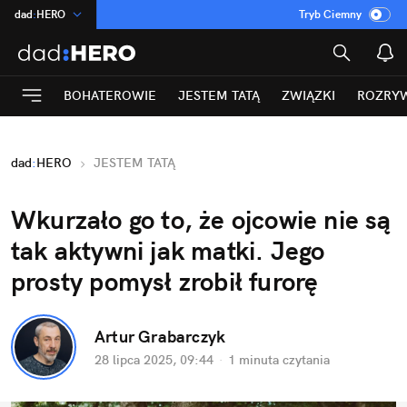
dad
:
HERO
Tryb Ciemny
na
:
Temat
INN
:
Poland
BOHATEROWIE
JESTEM TATĄ
ZWIĄZKI
ROZRY
ASZ
:
dziennik
mama
:
DU
dad
:
HERO
JESTEM TATĄ
Rozrywka
Wkurzało go to, że ojcowie nie są 
tak aktywni jak matki. Jego 
prosty pomysł zrobił furorę
Artur Grabarczyk
28 lipca 2025, 09:44
·
1 minuta
 czytania