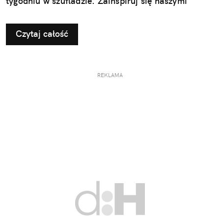
tygodniu w szufladzie. Zainspiruj się naszymi
pomysłami na użyteczne i przemyślane prezenty dla
taty.
Czytaj całość
REKLAMA