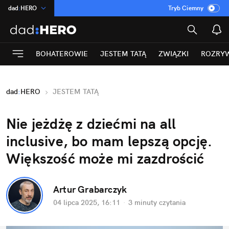
dad
:
HERO
Tryb Ciemny
na
:
Temat
INN
:
Poland
BOHATEROWIE
JESTEM TATĄ
ZWIĄZKI
ROZRY
ASZ
:
dziennik
mama
:
DU
dad
:
HERO
JESTEM TATĄ
Rozrywka
Nie jeżdżę z dziećmi na all 
inclusive, bo mam lepszą opcję. 
Większość może mi zazdrościć
Artur Grabarczyk
04 lipca 2025, 16:11
·
3 minuty
 czytania