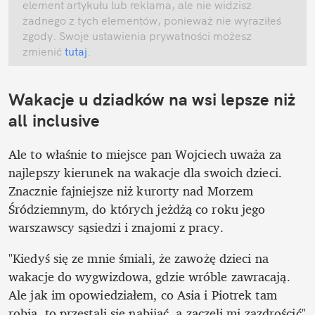
element artykułu lub reklama, ale nie widzisz 
żadnego z tych elementów, ponieważ nie wyraziłeś 
zgody. Swoje ustawienia prywatności możesz 
zmienić
 tutaj
.
Wakacje u dziadków na wsi lepsze niż 
all inclusive
Ale to właśnie to miejsce pan Wojciech uważa za 
najlepszy kierunek na wakacje dla swoich dzieci. 
Znacznie fajniejsze niż kurorty nad Morzem 
Śródziemnym, do których jeżdżą co roku jego 
warszawscy sąsiedzi i znajomi z pracy.
"Kiedyś się ze mnie śmiali, że zawożę dzieci na 
wakacje do wygwizdowa, gdzie wróble zawracają. 
Ale jak im opowiedziałem, co Asia i Piotrek tam 
robią, to przestali się nabijać, a zaczęli mi zazdrościć" 