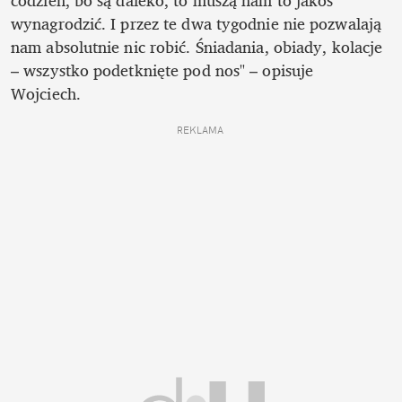
codzień, bo są daleko, to muszą nam to jakoś 
wynagrodzić. I przez te dwa tygodnie nie pozwalają 
nam absolutnie nic robić. Śniadania, obiady, kolacje 
– wszystko podetknięte pod nos" – opisuje 
Wojciech. 
REKLAMA 