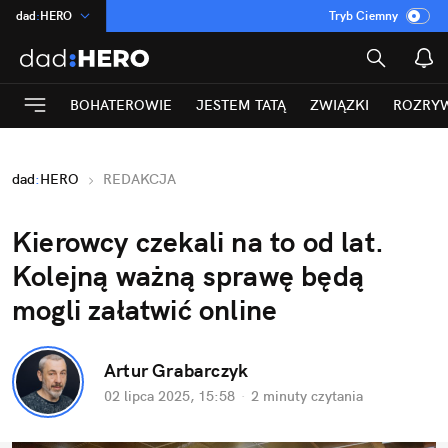
dad
:
HERO
Tryb Ciemny
na
:
Temat
INN
:
Poland
BOHATEROWIE
JESTEM TATĄ
ZWIĄZKI
ROZRY
ASZ
:
dziennik
mama
:
DU
dad
:
HERO
REDAKCJA
Rozrywka
Kierowcy czekali na to od lat. 
Kolejną ważną sprawę będą 
mogli załatwić online
Artur Grabarczyk
02 lipca 2025, 15:58
·
2 minuty
 czytania