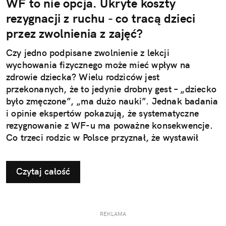
WF to nie opcja. Ukryte koszty
rezygnacji z ruchu - co tracą dzieci
przez zwolnienia z zajęć?
Czy jedno podpisane zwolnienie z lekcji
wychowania fizycznego może mieć wpływ na
zdrowie dziecka? Wielu rodziców jest
przekonanych, że to jedynie drobny gest – „dziecko
było zmęczone”, „ma dużo nauki”. Jednak badania
i opinie ekspertów pokazują, że systematyczne
rezygnowanie z WF-u ma poważne konsekwencje.
Co trzeci rodzic w Polsce przyznał, że wystawił
dziecku nieuzasadnione zwolnienie z zajęć
ruchowych. Ta pozornie niewinna decyzja w
Czytaj całość
dłuższej perspektywie odbiera najmłodszym szansę
na prawidłowy rozwój i budowanie odporności, a
także sprzyja powstawaniu problemów, które
ujawniają się dopiero w dorosłym życiu.
REKLAMA