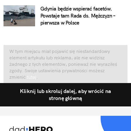
Gdynia będzie wspierać facetów.
Powstaje tam Rada ds. Mężczyzn –
pierwsza w Polsce
W tym miejscu miał pojawić się niestandardowy
element artykułu lub reklama, ale nie widzisz
żadnego z tych elementów, ponieważ nie wyraziłeś
zgody. Swoje ustawienia prywatności możesz
zmienić
tutaj
.
Kliknij lub skroluj dalej, aby wrócić na
stronę główną