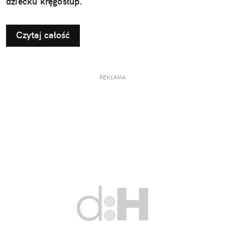
dziecku kręgosłup.
Czytaj całość
REKLAMA