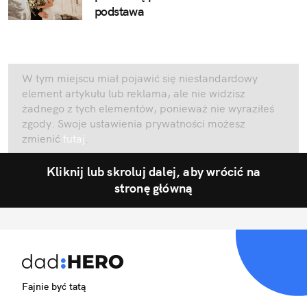
podstawa
W tym miejscu miał pojawić się niestandardowy
element artykułu lub reklama, ale nie widzisz
żadnego z tych elementów, ponieważ nie wyraziłeś
zgody. Swoje ustawienia prywatności możesz
zmienić
tutaj
.
Kliknij lub skroluj dalej, aby wrócić na
stronę główną
Fajnie być tatą