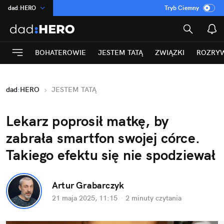
dad
:
HERO
Tryb Ciemny
na
:
Temat
INN
:
Poland
BOHATEROWIE
JESTEM TATĄ
ZWIĄZKI
ROZRY
ASZ
:
dziennik
mama
:
DU
dad
:
HERO
JESTEM TATĄ
Rozrywka
Lekarz poprosił matkę, by 
zabrała smartfon swojej córce. 
Takiego efektu się nie spodziewał
Artur Grabarczyk
21 maja 2025, 11:15
·
2 minuty
 czytania