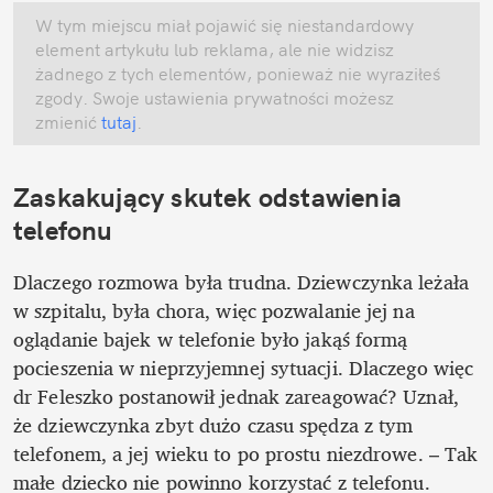
W tym miejscu miał pojawić się niestandardowy 
element artykułu lub reklama, ale nie widzisz 
żadnego z tych elementów, ponieważ nie wyraziłeś 
zgody. Swoje ustawienia prywatności możesz 
zmienić
 tutaj
.
Zaskakujący skutek odstawienia 
telefonu
Dlaczego rozmowa była trudna. Dziewczynka leżała 
w szpitalu, była chora, więc pozwalanie jej na 
oglądanie bajek w telefonie było jakąś formą 
pocieszenia w nieprzyjemnej sytuacji. Dlaczego więc 
dr Feleszko postanowił jednak zareagować? Uznał, 
że dziewczynka zbyt dużo czasu spędza z tym 
telefonem, a jej wieku to po prostu niezdrowe. – Tak 
małe dziecko nie powinno korzystać z telefonu. 