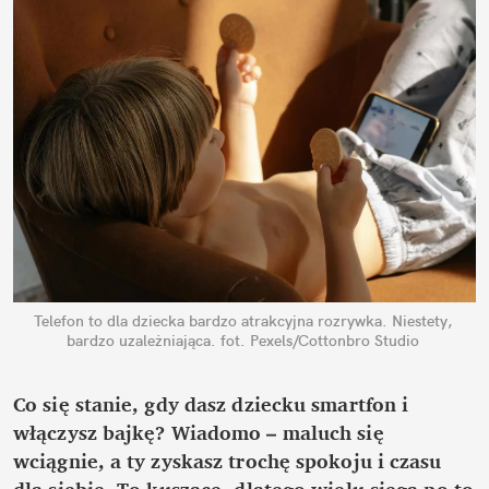
Telefon to dla dziecka bardzo atrakcyjna rozrywka. Niestety, 
bardzo uzależniająca.
fot. Pexels/Cottonbro Studio
Co się stanie, gdy dasz dziecku smartfon i 
włączysz bajkę? Wiadomo – maluch się 
wciągnie, a ty zyskasz trochę spokoju i czasu 
dla siebie. To kuszące, dlatego wielu sięga po to 