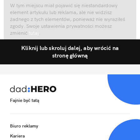
W tym miejscu miał pojawić się niestandardowy
element artykułu lub reklama, ale nie widzisz
żadnego z tych elementów, ponieważ nie wyraziłeś
zgody. Swoje ustawienia prywatności możesz
zmienić
tutaj
.
Kliknij lub skroluj dalej, aby wrócić na
stronę główną
Fajnie być tatą
Biuro reklamy
Kariera