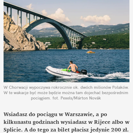
W Chorwacji wypoczywa rokrocznie ok. dwóch milionów Polaków. 
W te wakacje być może będzie można tam dojechać bezpośrednim 
pociągiem.
fot. Pexels/Márton Novák
Wsiadasz do pociągu w Warszawie, a po 
kilkunastu godzinach wysiadasz w Rijece albo w 
Splicie. A do tego za bilet płacisz jedynie 200 zł. 