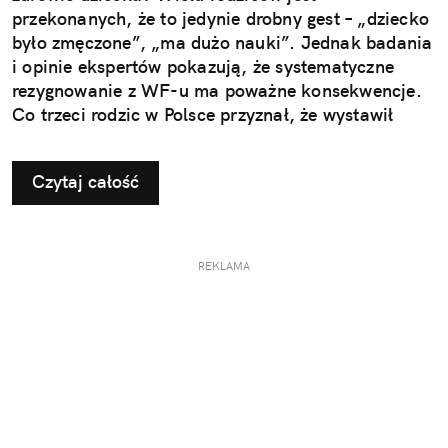
przekonanych, że to jedynie drobny gest – „dziecko
było zmęczone”, „ma dużo nauki”. Jednak badania
i opinie ekspertów pokazują, że systematyczne
rezygnowanie z WF-u ma poważne konsekwencje.
Co trzeci rodzic w Polsce przyznał, że wystawił
dziecku nieuzasadnione zwolnienie z zajęć
ruchowych. Ta pozornie niewinna decyzja w
Czytaj całość
dłuższej perspektywie odbiera najmłodszym szansę
na prawidłowy rozwój i budowanie odporności, a
także sprzyja powstawaniu problemów, które
ujawniają się dopiero w dorosłym życiu.
REKLAMA