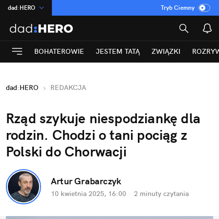
dad
:
HERO
Tryb Ciemny
na
:
Temat
INN
:
Poland
BOHATEROWIE
JESTEM TATĄ
ZWIĄZKI
ROZRY
ASZ
:
dziennik
mama
:
DU
dad
:
HERO
REDAKCJA
Rozrywka
Rząd szykuje niespodziankę dla 
rodzin. Chodzi o tani pociąg z 
Polski do Chorwacji
Artur Grabarczyk
10 kwietnia 2025, 16:00
·
2 minuty
 czytania