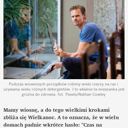
Podczas wiosennych porządków robimy wiele rzeczy na raz i 
używamy wielu różnych detergentów. I to właśnie ta mieszanka jest 
groźna do zdrowia.
fot. Pexels/Nathan Cowley
Mamy wiosnę, a do tego wielkimi krokami 
zbliża się Wielkanoc. A to oznacza, że w wielu 
domach padnie wkrótce hasło: "Czas na 