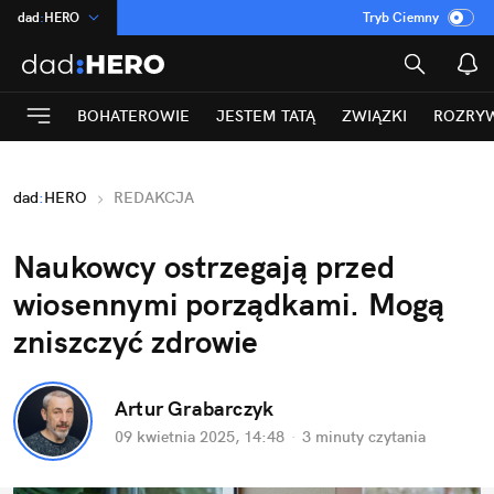
dad
:
HERO
Tryb Ciemny
na
:
Temat
INN
:
Poland
BOHATEROWIE
JESTEM TATĄ
ZWIĄZKI
ROZRY
ASZ
:
dziennik
mama
:
DU
dad
:
HERO
REDAKCJA
Rozrywka
Naukowcy ostrzegają przed 
wiosennymi porządkami. Mogą 
zniszczyć zdrowie
Artur Grabarczyk
09 kwietnia 2025, 14:48
·
3 minuty
 czytania