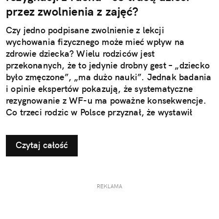
przez zwolnienia z zajęć?
Czy jedno podpisane zwolnienie z lekcji
wychowania fizycznego może mieć wpływ na
zdrowie dziecka? Wielu rodziców jest
przekonanych, że to jedynie drobny gest – „dziecko
było zmęczone”, „ma dużo nauki”. Jednak badania
i opinie ekspertów pokazują, że systematyczne
rezygnowanie z WF-u ma poważne konsekwencje.
Co trzeci rodzic w Polsce przyznał, że wystawił
dziecku nieuzasadnione zwolnienie z zajęć
ruchowych. Ta pozornie niewinna decyzja w
Czytaj całość
dłuższej perspektywie odbiera najmłodszym szansę
na prawidłowy rozwój i budowanie odporności, a
także sprzyja powstawaniu problemów, które
ujawniają się dopiero w dorosłym życiu.
REKLAMA