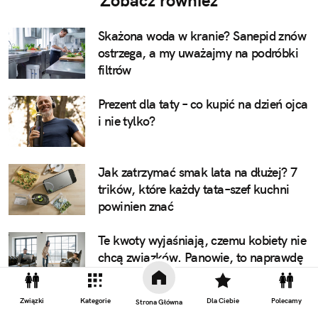
Zobacz również
Skażona woda w kranie? Sanepid znów
ostrzega, a my uważajmy na podróbki
filtrów
Prezent dla taty – co kupić na dzień ojca
i nie tylko?
Jak zatrzymać smak lata na dłużej? 7
trików, które każdy tata–szef kuchni
powinien znać
Te kwoty wyjaśniają, czemu kobiety nie
chcą związków. Panowie, to naprawdę
wstyd
Związki
Kategorie
Dla Ciebie
Polecamy
Strona Główna
Ojciec to u nas wciąż gorszy i głupszy