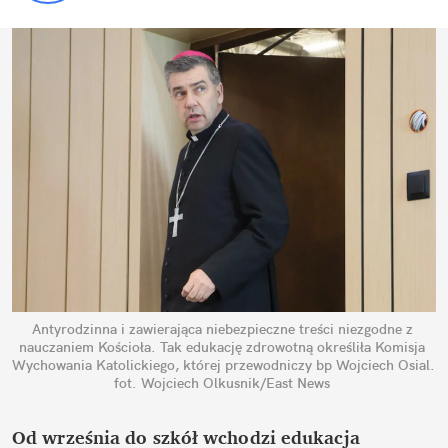
Antyrodzinna i zawierająca niebezpieczne treści niezgodne z 
nauczaniem Kościoła. Tak edukację zdrowotną określiła Komisja 
Wychowania Katolickiego, której przewodniczy bp Wojciech Osial.
fot. Wojciech Olkusnik/East News
Od września do szkół wchodzi edukacja 