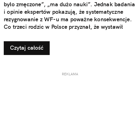
było zmęczone”, „ma dużo nauki”. Jednak badania
i opinie ekspertów pokazują, że systematyczne
rezygnowanie z WF-u ma poważne konsekwencje.
Co trzeci rodzic w Polsce przyznał, że wystawił
dziecku nieuzasadnione zwolnienie z zajęć
ruchowych. Ta pozornie niewinna decyzja w
Czytaj całość
dłuższej perspektywie odbiera najmłodszym szansę
na prawidłowy rozwój i budowanie odporności, a
także sprzyja powstawaniu problemów, które
ujawniają się dopiero w dorosłym życiu.
REKLAMA