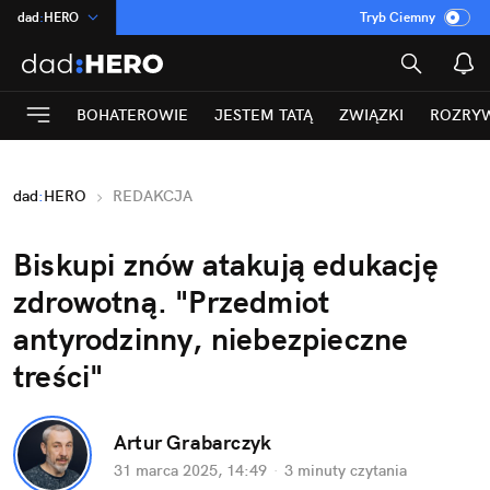
dad
:
HERO
Tryb Ciemny
na
:
Temat
INN
:
Poland
BOHATEROWIE
JESTEM TATĄ
ZWIĄZKI
ROZRY
ASZ
:
dziennik
mama
:
DU
dad
:
HERO
REDAKCJA
Rozrywka
Biskupi znów atakują edukację 
zdrowotną. "Przedmiot 
antyrodzinny, niebezpieczne 
treści"
Artur Grabarczyk
31 marca 2025, 14:49
·
3 minuty
 czytania