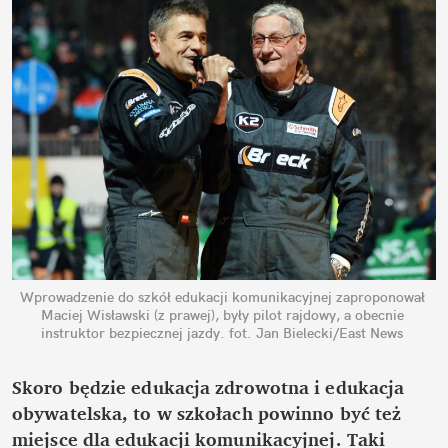
Wprowadzenie do szkół edukacji komunikacyjnej zaproponował 
Maciej Wisławski (z prawej), były pilot rajdowy, a obecnie 
instruktor bezpiecznej jazdy.
fot. Jan Bielecki/East News
Skoro będzie edukacja zdrowotna i edukacja 
obywatelska, to w szkołach powinno być też 
miejsce dla edukacji komunikacyjnej. Taki 