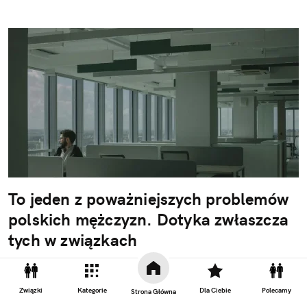
To jeden z poważniejszych problemów
polskich mężczyzn. Dotyka zwłaszcza
tych w związkach
Nie widać tego na ulicach i w tętniących życiem
knajpkach. Nie widać też w social mediach, gdzie
Związki
Kategorie
Dla Ciebie
Polecamy
Strona Główna
wszyscy pokazują swoje intensywne i barwne życie