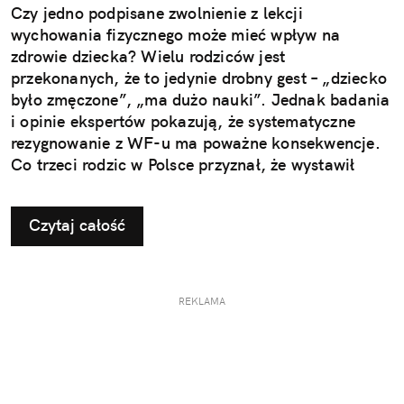
Czy jedno podpisane zwolnienie z lekcji
wychowania fizycznego może mieć wpływ na
zdrowie dziecka? Wielu rodziców jest
przekonanych, że to jedynie drobny gest – „dziecko
było zmęczone”, „ma dużo nauki”. Jednak badania
i opinie ekspertów pokazują, że systematyczne
rezygnowanie z WF-u ma poważne konsekwencje.
Co trzeci rodzic w Polsce przyznał, że wystawił
dziecku nieuzasadnione zwolnienie z zajęć
ruchowych. Ta pozornie niewinna decyzja w
Czytaj całość
dłuższej perspektywie odbiera najmłodszym szansę
na prawidłowy rozwój i budowanie odporności, a
także sprzyja powstawaniu problemów, które
ujawniają się dopiero w dorosłym życiu.
REKLAMA