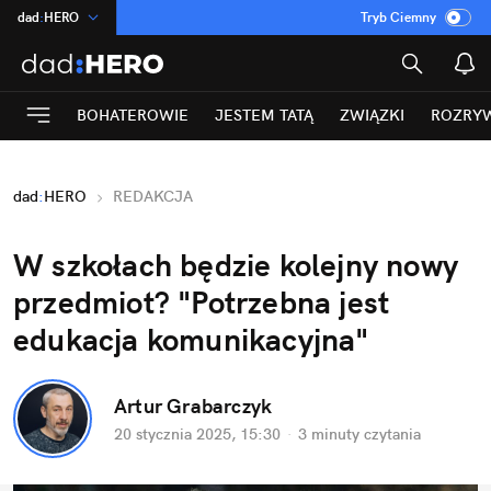
dad
:
HERO
Tryb Ciemny
na
:
Temat
INN
:
Poland
BOHATEROWIE
JESTEM TATĄ
ZWIĄZKI
ROZRY
ASZ
:
dziennik
mama
:
DU
dad
:
HERO
REDAKCJA
Rozrywka
W szkołach będzie kolejny nowy 
przedmiot? "Potrzebna jest 
edukacja komunikacyjna"
Artur Grabarczyk
20 stycznia 2025, 15:30
·
3 minuty
 czytania