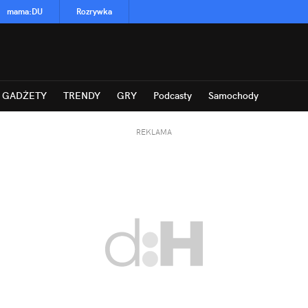
mama
:
DU
Rozrywka
GADŻETY
TRENDY
GRY
Podcasty
Samochody
REKLAMA