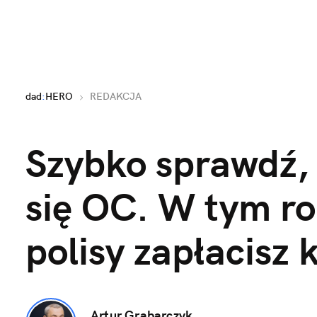
dad
:
HERO
REDAKCJA
Szybko sprawdź, 
się OC. W tym rok
polisy zapłacisz 
Artur Grabarczyk