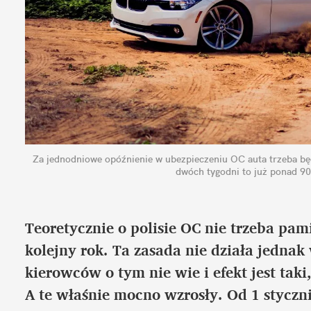
Za jednodniowe opóźnienie w ubezpieczeniu OC auta trzeba będz
dwóch tygodni to już ponad 90
Teoretycznie o polisie OC nie trzeba pam
kolejny rok. Ta zasada nie działa jednak
kierowców o tym nie wie i efekt jest taki
A te właśnie mocno wzrosły. Od 1 styczni