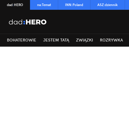
dad
:
HERO
na
:
Temat
INN
:
Poland
ASZ
:
dziennik
BOHATEROWIE
JESTEM TATĄ
ZWIĄZKI
ROZRYWKA