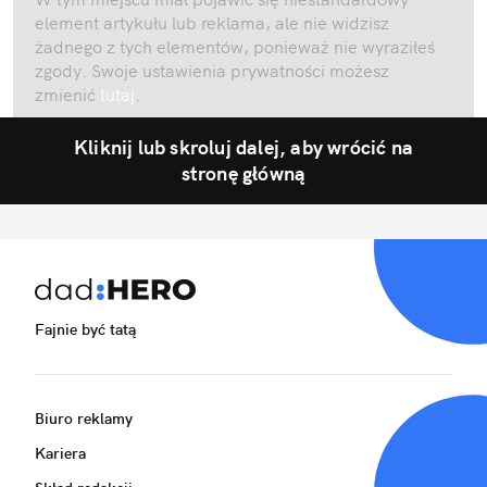
element artykułu lub reklama, ale nie widzisz
żadnego z tych elementów, ponieważ nie wyraziłeś
zgody. Swoje ustawienia prywatności możesz
zmienić
tutaj
.
Kliknij lub skroluj dalej, aby wrócić na
stronę główną
Fajnie być tatą
Biuro reklamy
Kariera