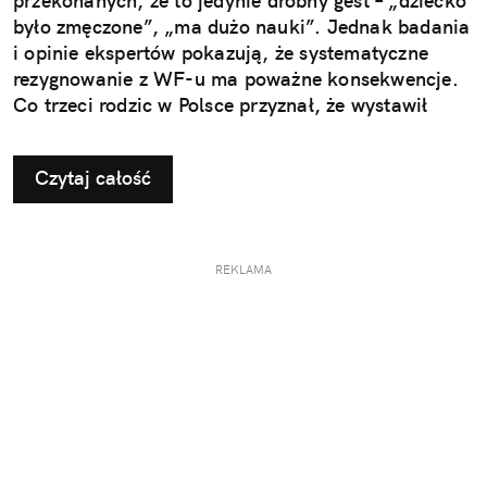
przekonanych, że to jedynie drobny gest – „dziecko
było zmęczone”, „ma dużo nauki”. Jednak badania
i opinie ekspertów pokazują, że systematyczne
rezygnowanie z WF-u ma poważne konsekwencje.
Co trzeci rodzic w Polsce przyznał, że wystawił
dziecku nieuzasadnione zwolnienie z zajęć
ruchowych. Ta pozornie niewinna decyzja w
Czytaj całość
dłuższej perspektywie odbiera najmłodszym szansę
na prawidłowy rozwój i budowanie odporności, a
także sprzyja powstawaniu problemów, które
ujawniają się dopiero w dorosłym życiu.
REKLAMA