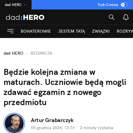
dad
:
HERO
Tryb Ciemny
na
:
Temat
INN
:
Poland
BOHATEROWIE
JESTEM TATĄ
ZWIĄZKI
ROZRY
ASZ
:
dziennik
mama
:
DU
dad
:
HERO
REDAKCJA
Rozrywka
Będzie kolejna zmiana w 
maturach. Uczniowie będą mogli 
zdawać egzamin z nowego 
przedmiotu
Artur Grabarczyk
05 grudnia 2024, 13:51
·
2 minuty
 czytania