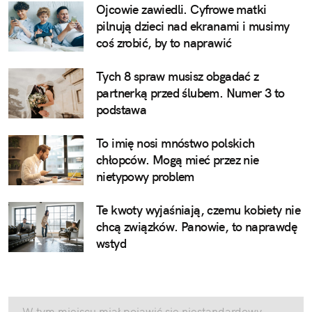
Ojcowie zawiedli. Cyfrowe matki
pilnują dzieci nad ekranami i musimy
coś zrobić, by to naprawić
Tych 8 spraw musisz obgadać z
partnerką przed ślubem. Numer 3 to
podstawa
To imię nosi mnóstwo polskich
chłopców. Mogą mieć przez nie
nietypowy problem
Te kwoty wyjaśniają, czemu kobiety nie
chcą związków. Panowie, to naprawdę
wstyd
W tym miejscu miał pojawić się niestandardowy