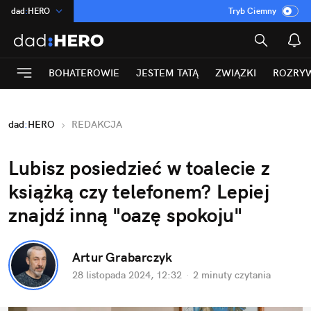
dad
:
HERO
Tryb Ciemny
na
:
Temat
INN
:
Poland
BOHATEROWIE
JESTEM TATĄ
ZWIĄZKI
ROZRY
ASZ
:
dziennik
mama
:
DU
dad
:
HERO
REDAKCJA
Rozrywka
Lubisz posiedzieć w toalecie z 
książką czy telefonem? Lepiej 
znajdź inną "oazę spokoju"
Artur Grabarczyk
28 listopada 2024, 12:32
·
2 minuty
 czytania