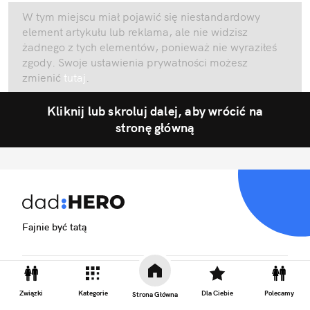
W tym miejscu miał pojawić się niestandardowy
element artykułu lub reklama, ale nie widzisz
żadnego z tych elementów, ponieważ nie wyraziłeś
zgody. Swoje ustawienia prywatności możesz
zmienić
tutaj
.
Kliknij lub skroluj dalej, aby wrócić na
stronę główną
Fajnie być tatą
Biuro reklamy
Związki
Kategorie
Dla Ciebie
Polecamy
Strona Główna
Kariera