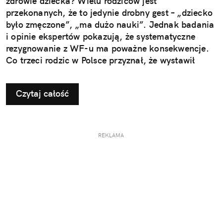
zdrowie dziecka? Wielu rodziców jest
przekonanych, że to jedynie drobny gest – „dziecko
było zmęczone”, „ma dużo nauki”. Jednak badania
i opinie ekspertów pokazują, że systematyczne
rezygnowanie z WF-u ma poważne konsekwencje.
Co trzeci rodzic w Polsce przyznał, że wystawił
dziecku nieuzasadnione zwolnienie z zajęć
ruchowych. Ta pozornie niewinna decyzja w
Czytaj całość
dłuższej perspektywie odbiera najmłodszym szansę
na prawidłowy rozwój i budowanie odporności, a
także sprzyja powstawaniu problemów, które
ujawniają się dopiero w dorosłym życiu.
REKLAMA