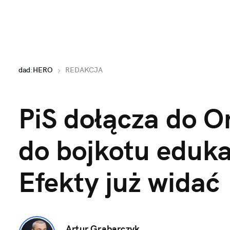
dad
:
HERO
REDAKCJA
PiS dołącza do Or
do bojkotu edukac
Efekty już widać
Artur Grabarczyk