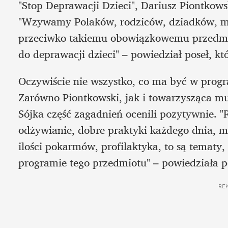
"Stop Deprawacji Dzieci", Dariusz Piontkow
"Wzywamy Polaków, rodziców, dziadków, mło
przeciwko takiemu obowiązkowemu przedmio
do deprawacji dzieci" – powiedział poseł, k
Oczywiście nie wszystko, co ma być w progra
Zarówno Piontkowski, jak i towarzysząca mu
Sójka część zagadnień ocenili pozytywnie. "
odżywianie, dobre praktyki każdego dnia, m
ilości pokarmów, profilaktyka, to są tematy,
programie tego przedmiotu" – powiedziała p
RE