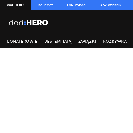
dad
:
HERO
na
:
Temat
INN
:
Poland
ASZ
:
dziennik
BOHATEROWIE
JESTEM TATĄ
ZWIĄZKI
ROZRYWKA