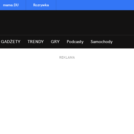
mama
:
DU
Rozrywka
GADŻETY
TRENDY
GRY
Podcasty
Samochody
REKLAMA