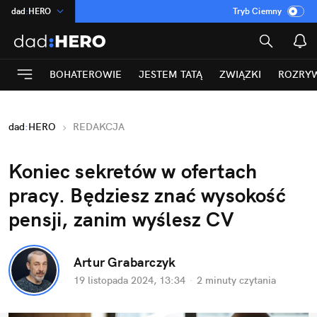
dad
:
HERO
Tryb Ciemny
na
:
Temat
INN
:
Poland
BOHATEROWIE
JESTEM TATĄ
ZWIĄZKI
ROZRY
ASZ
:
dziennik
mama
:
DU
dad
:
HERO
REDAKCJA
Rozrywka
Koniec sekretów w ofertach 
pracy. Będziesz znać wysokość 
pensji, zanim wyślesz CV
Artur Grabarczyk
19 listopada 2024, 13:34
·
2 minuty
 czytania