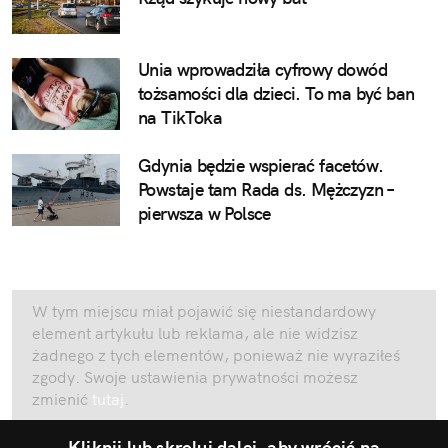
Unia wprowadziła cyfrowy dowód
tożsamości dla dzieci. To ma być ban
na TikToka
Gdynia będzie wspierać facetów.
Powstaje tam Rada ds. Mężczyzn –
pierwsza w Polsce
W tym miejscu miał pojawić się niestandardowy
element artykułu lub reklama, ale nie widzisz
żadnego z tych elementów, ponieważ nie wyraziłeś
zgody. Swoje ustawienia prywatności możesz
zmienić
tutaj
.
Kliknij lub skroluj dalej, aby wrócić na