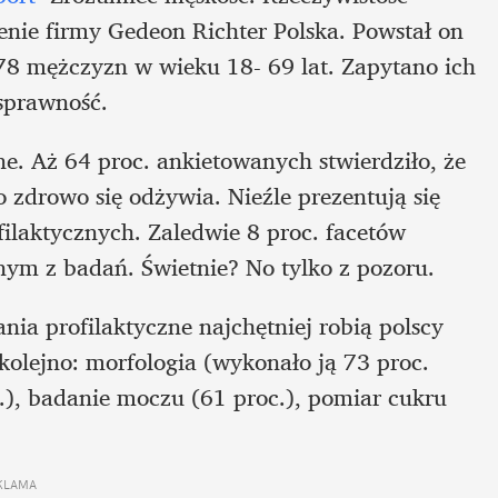
nie firmy Gedeon Richter Polska. Powstał on 
8 mężczyzn w wieku 18- 69 lat. Zapytano ich 
 sprawność.
e. Aż 64 proc. ankietowanych stwierdziło, że 
 zdrowo się odżywia. Nieźle prezentują się 
ilaktycznych. Zaledwie 8 proc. facetów 
nym z badań. Świetnie? No tylko z pozoru. 
ia profilaktyczne najchętniej robią polscy 
kolejno: morfologia (wykonało ją 73 proc. 
.), badanie moczu (61 proc.), pomiar cukru 
KLAMA 