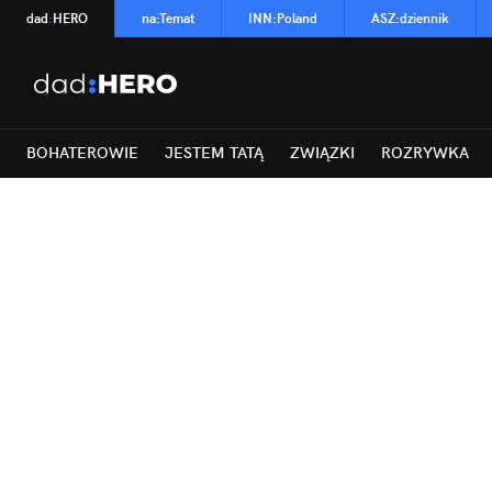
dad
:
HERO
na
:
Temat
INN
:
Poland
ASZ
:
dziennik
BOHATEROWIE
JESTEM TATĄ
ZWIĄZKI
ROZRYWKA