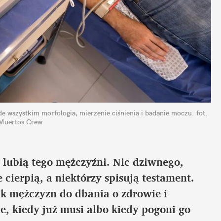
de wszystkim morfologia, mierzenie ciśnienia i badanie moczu.
fot. 
 Muertos Crew
e lubią tego mężczyźni. Nic dziwnego, 
cierpią, a niektórzy spisują testament. 
k mężczyzn do dbania o zdrowie i 
e, kiedy już musi albo kiedy pogoni go 