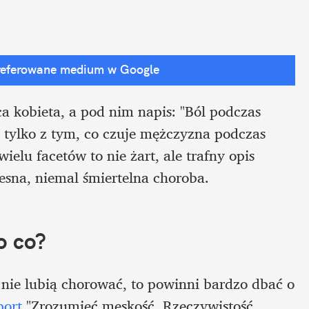
referowane medium w Google
a kobieta, a pod nim napis: "Ból podczas 
 tylko z tym, co czuje mężczyzna podczas 
elu facetów to nie żart, ale trafny opis 
esna, niemal śmiertelna choroba.
o co?
nie lubią chorować, to powinni bardzo dbać o 
port
 "Zrozumieć męskość. Rzeczywistość 