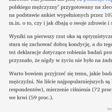
polskiego mężczyzny" przygotowany na zlece
na podstawie ankiet wypełnionych przez 107
m.in. o to, czy i jak dbają o swoje zdrowie i
Wyniki na pierwszy rzut oka są optymistyczn
stara się zachować dobrą kondycję, a do tego
też deklaracje dotyczące robienia badań prof
przyznało, że nigdy w życiu nie było na żad
Warto bowiem przyjrzeć się temu, jakie badan
mężczyźni. Na liście najpopularniejszych są 
respondentów), mierzenie ciśnienia (72 proc
we krwi (59 proc.). 
RE