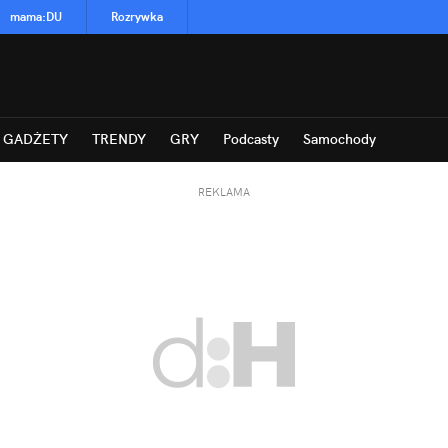
mama
:
DU
Rozrywka
GADŻETY
TRENDY
GRY
Podcasty
Samochody
REKLAMA