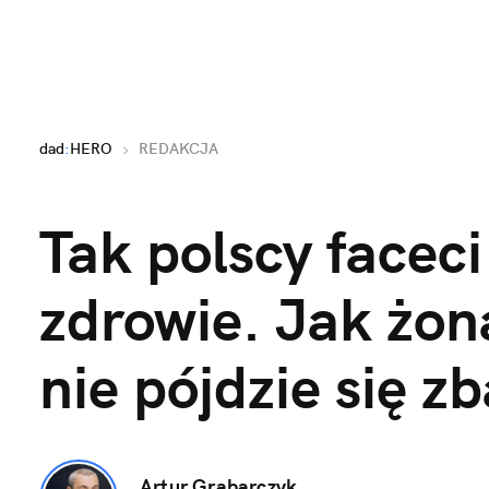
dad
:
HERO
REDAKCJA
Tak polscy faceci 
zdrowie. Jak żona
nie pójdzie się z
Artur Grabarczyk