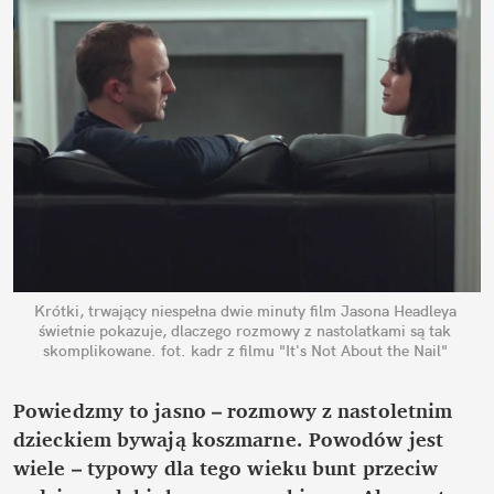
Krótki, trwający niespełna dwie minuty film Jasona Headleya 
świetnie pokazuje, dlaczego rozmowy z nastolatkami są tak 
skomplikowane.
fot. kadr z filmu "It's Not About the Nail"
Powiedzmy to jasno – rozmowy z nastoletnim 
dzieckiem bywają koszmarne. Powodów jest 
wiele – typowy dla tego wieku bunt przeciw 