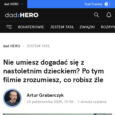
dad
:
HERO
Tryb Ciemny
na
:
Temat
INN
:
Poland
BOHATEROWIE
JESTEM TATĄ
ZWIĄZKI
ROZRY
ASZ
:
dziennik
mama
:
DU
dad
:
HERO
JESTEM TATĄ
Rozrywka
Nie umiesz dogadać się z 
nastoletnim dzieckiem? Po tym 
filmie zrozumiesz, co robisz źle
Artur Grabarczyk
23 października 2024, 15:56
·
1 minuta
 czytania