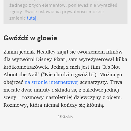
żadnego z tych elementów, ponieważ nie wyraziłeś 
zgody. Swoje ustawienia prywatności możesz 
zmienić
 tutaj
.
Gwóźdź w głowie
Zanim jednak Headley zajął się tworzeniem filmów 
dla wytwórni Disney Pixar, sam wyreżyserował kilka 
krótkometrażówek. Jedną z nich jest film "It's Not 
About the Nail" ("Nie chodzi o gwóźdź"). Można go 
obejrzeć 
na stronie internetowej
 scenarzysty. Trwa 
niecałe dwie minuty i składa się z zaledwie jednej 
sceny – rozmowy nastoletniej dziewczyny z ojcem. 
Rozmowy, która niemal kończy się kłótnią. 
REKLAMA 