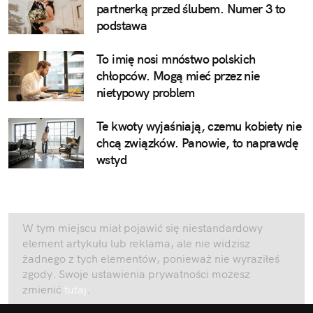
partnerką przed ślubem. Numer 3 to
podstawa
To imię nosi mnóstwo polskich
chłopców. Mogą mieć przez nie
nietypowy problem
Te kwoty wyjaśniają, czemu kobiety nie
chcą związków. Panowie, to naprawdę
wstyd
W tym miejscu miał pojawić się niestandardowy
element artykułu lub reklama, ale nie widzisz
żadnego z tych elementów, ponieważ nie wyraziłeś
zgody. Swoje ustawienia prywatności możesz
zmienić
tutaj
.