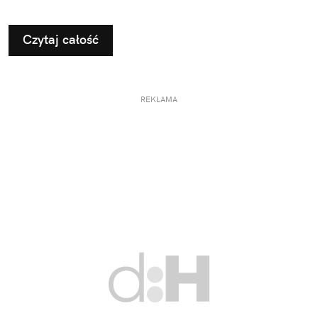
pomysłami na użyteczne i przemyślane prezenty dla
taty.
Czytaj całość
REKLAMA