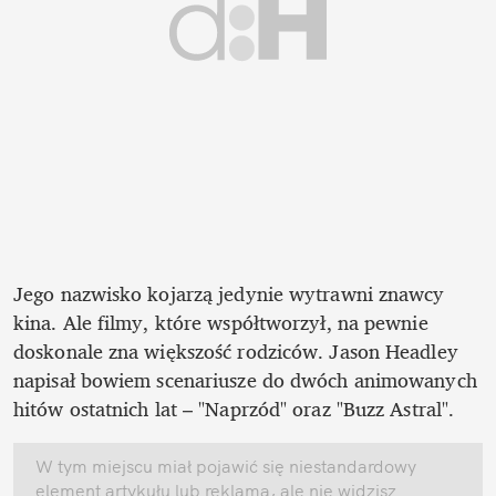
Jego nazwisko kojarzą jedynie wytrawni znawcy 
kina. Ale filmy, które współtworzył, na pewnie 
doskonale zna większość rodziców. Jason Headley 
napisał bowiem scenariusze do dwóch animowanych 
hitów ostatnich lat – "Naprzód" oraz "Buzz Astral". 
W tym miejscu miał pojawić się niestandardowy 
element artykułu lub reklama, ale nie widzisz 